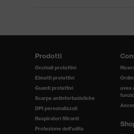
Materiale chiusura
Plastica, Metal
Adattabilità
Regular fit
Tipologia di prodotto
Abbigliamento
Tipologie di prodotto
-
Prodotti
Cons
Tipo di prodotto
Pantaloni
Occhiali protettivi
Ricerc
Elmetti protettivi
Ordin
Sottotipi prodotti
Bermuda
Guanti protettivi
uvex 
Chiusura
Chiusura a vel
funzio
Scarpe antinfortunistiche
Ancor
Certificati
OEKO-TEX® S
DPI personalizzati
Respiratori filtranti
Sho
Protezione dell'udito