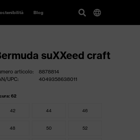
ostenibilità
Blog
ermuda suXXeed craft
mero articolo:
8878814
AN/UPC:
4049358638011
sura: 62
42
44
46
48
50
52