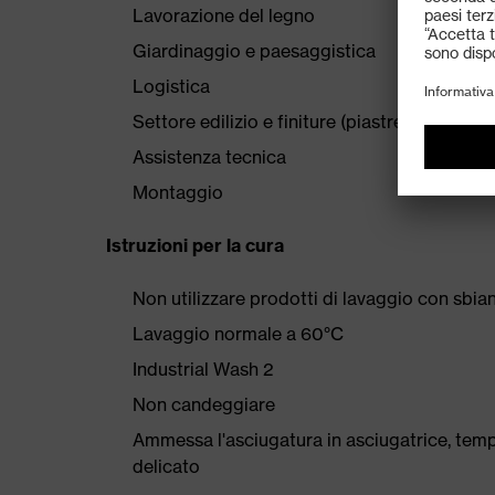
Lavorazione del legno
Giardinaggio e paesaggistica
Logistica
Settore edilizio e finiture (piastrellisti, murat
Assistenza tecnica
Montaggio
Istruzioni per la cura
Non utilizzare prodotti di lavaggio con sbian
Lavaggio normale a 60°C
Industrial Wash 2
Non candeggiare
Ammessa l'asciugatura in asciugatrice, tem
delicato