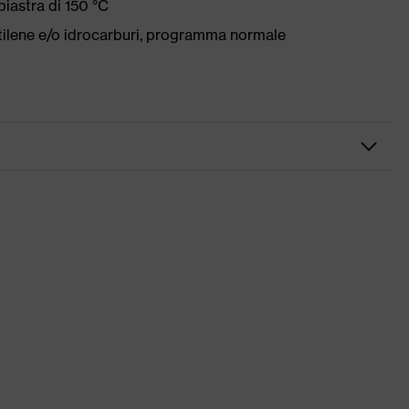
iastra di 150 °C
etilene e/o idrocarburi, programma normale
, alcune con risvolto, Orlo in vita flessibile, Elementi di
ti
craft
lvere