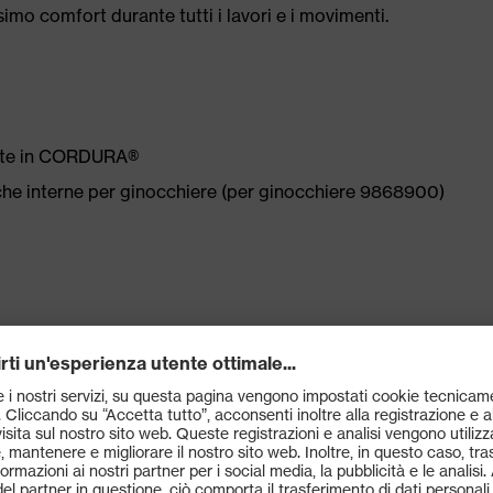
simo comfort durante tutti i lavori e i movimenti.
rzate in CORDURA®
he interne per ginocchiere (per ginocchiere 9868900)
in 4 direzioni