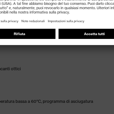
ori ecc.)
canti ottici
peratura bassa a 60°C, programma di asciugatura