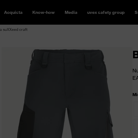
Acquista
Know-how
Media
uvex safety group
S
 suXXeed craft
B
Nu
E
Mi