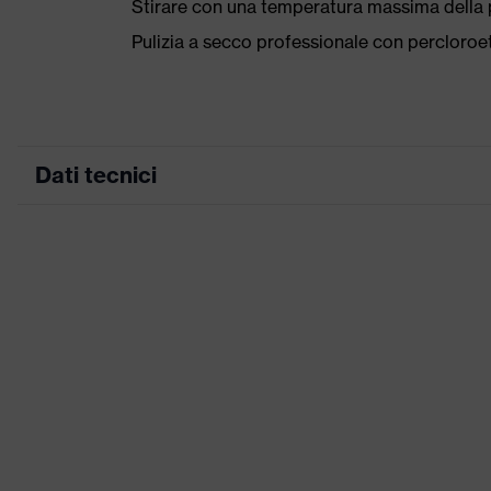
Stirare con una temperatura massima della p
Pulizia a secco professionale con percloro
Dati tecnici
Colore marketing
antracite
ricerca colore (filtro)
grigio
Numerose tasche
Attrezzatura
design rifletten
Denominazione famiglia di
uvex suXXeed 
prodotti
Idoneità all'ambiente di lavoro
Secco, con po