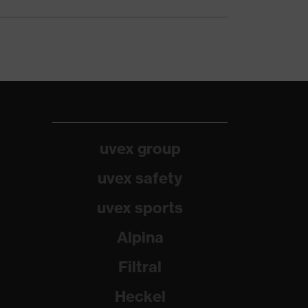
uvex group
uvex safety
uvex sports
Alpina
Filtral
Heckel