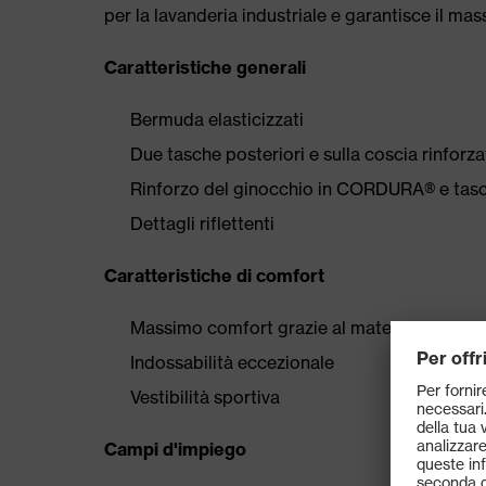
per la lavanderia industriale e garantisce il mas
Caratteristiche generali
Bermuda elasticizzati
Due tasche posteriori e sulla coscia rinfo
Rinforzo del ginocchio in CORDURA® e tasc
Dettagli riflettenti
Caratteristiche di comfort
Massimo comfort grazie al materiale stretch 
Indossabilità eccezionale
Vestibilità sportiva
Campi d'impiego