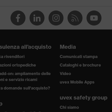
lo
 da lavoro
ulenza all'acquisto
Media
a rivenditori
Comunicati stampa
azioni ortopediche
Cataloghi e brochure
add-on: ampliamento delle
Video
cro, Chiusura con bottoni, Chiusura a zip
ni e servizio ricami
uvex Mobile Apps
a domande sull'acquisto?
TANDARD 100 (24.HDE.31919)
uvex safety group
p
Chi siamo