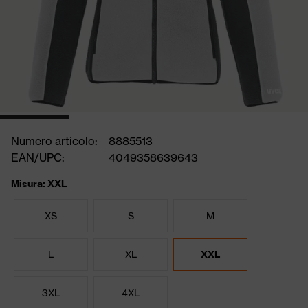
Numero articolo:
8885513
EAN/UPC:
4049358639643
Misura: XXL
XS
S
M
L
XL
XXL
3XL
4XL