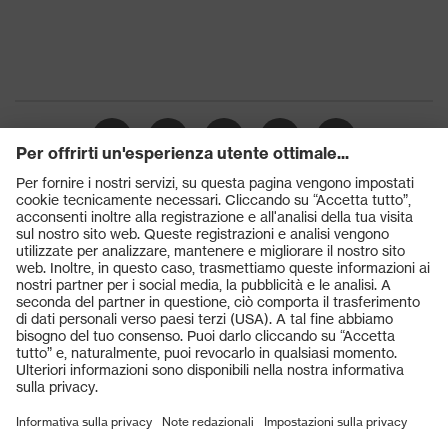
Prodotti
Occhiali protettivi
Elmetti protettivi
Guanti protettivi
Scarpe antinfortunistiche
DPI personalizzati