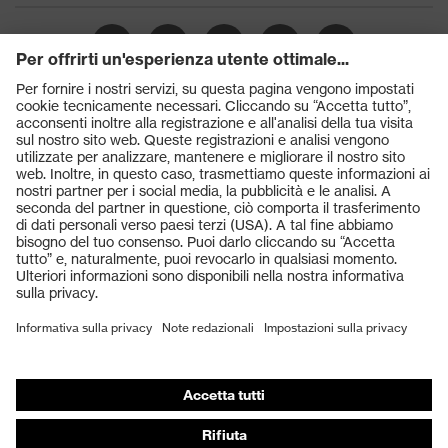
Prodotti
Occhiali protettivi
Elmetti protettivi
Guanti protettivi
Scarpe antinfortunistiche
DPI personalizzati
Respiratori filtranti
Protezione dell'udito
Abbigliamento protettivo e da lavoro