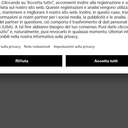
ante il lavoro
ovimento
tà di movimento