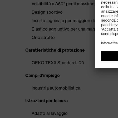
Vestibilità a 360° per il massimo comfort dur
Design sportivo
Inserto inguinale per maggiore libertà di m
Elastico aggiuntivo per una maggiore liber
Orlo stretto
Caratteristiche di protezione
OEKO-TEX® Standard 100
Campi d'impiego
Industria automobilistica
Istruzioni per la cura
Adatto al lavaggio