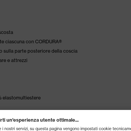
ascosta
orzate ciascuna con CORDURA®
o sulla parte posteriore della coscia
re e attrezzi
 elastomultiestere