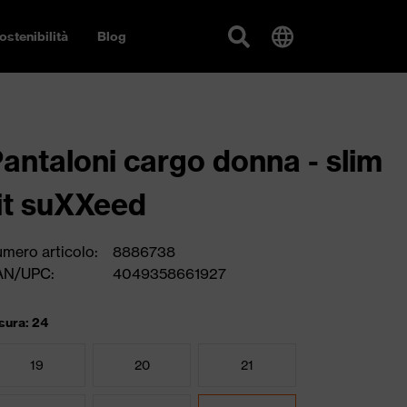
ostenibilità
Blog
antaloni cargo donna - slim
it suXXeed
mero articolo:
8886738
AN/UPC:
4049358661927
sura: 24
19
20
21