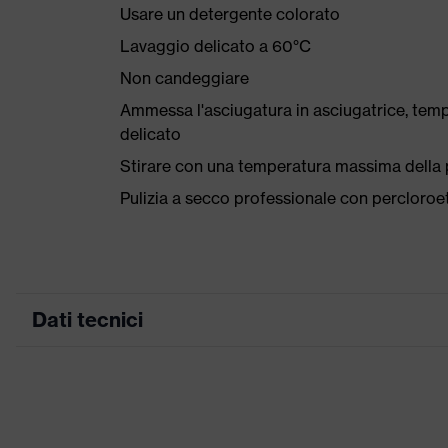
Usare un detergente colorato
Lavaggio delicato a 60°C
Non candeggiare
Ammessa l'asciugatura in asciugatrice, tem
delicato
Stirare con una temperatura massima della p
Pulizia a secco professionale con percloro
Dati tecnici
Colore marketing
grafite
ricerca colore (filtro)
nero