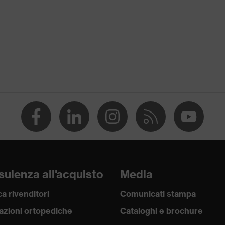
e
 35 % Cotone
e
ulenza all'acquisto
Media
a rivenditori
Comunicati stampa
azioni ortopediche
Cataloghi e brochure