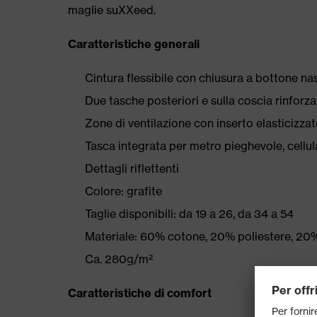
maglie suXXeed.
Caratteristiche generali
Cintura flessibile con chiusura a bottone n
Due tasche posteriori e sulla coscia rinf
Zone di ventilazione con inserto elasticizzat
Tasca integrata per metro pieghevole, cellula
Dettagli riflettenti
Colore: grafite
Taglie disponibili: da 19 a 26, da 34 a 54
Materiale: 60% cotone, 20% poliestere, 20%
Ca. 280g/m²
Caratteristiche di comfort