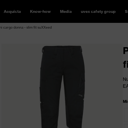
Acquista
Know-how
Media
uvex safety group
S
ni cargo donna - slim fit suXXeed
P
f
Nu
E
Mi