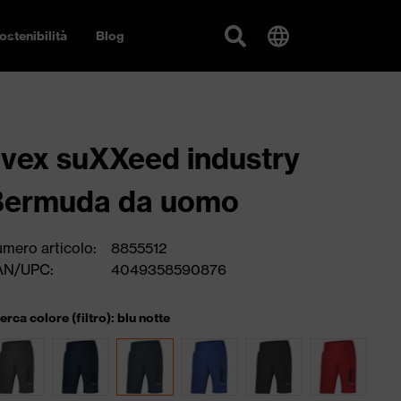
ostenibilità
Blog
vex suXXeed industry
Bermuda da uomo
mero articolo:
8855512
AN/UPC:
4049358590876
cerca colore (filtro): blu notte