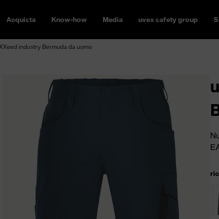
Acquista
Know-how
Media
uvex safety group
S
XXeed industry Bermuda da uomo
u
Nu
E
ri