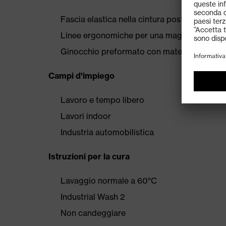
Fascia elastica nella cintura posteriore
Linee ergonomiche per una maggiore libert
Ginocchio preformato con materiale elastic
Campi d'impiego
Lavoro e tempo libero
Lavori indoor
Industria automobilistica
Istruzioni per la cura
Lavaggio normale a 60°C
Industrial Wash 2
Non candeggiare