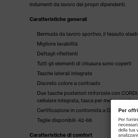
indumenti da lavoro dei propri dipendenti.
Caratteristiche generali
Bermuda da lavoro sportivo, il tessuto elast
Migliore lavabilità
Dettagli riflettenti
Tutti gli elementi di chiusura sono coperti
Tasche laterali integrate
Discreto colore a contrasto
Due tasche posteriori rinforzate con CORDU
cellulare integrata, tasca per metro piegh
Certificazione in conformità a OEKO-TEX®
Taglie disponibili: 42-66
Caratteristiche di comfort