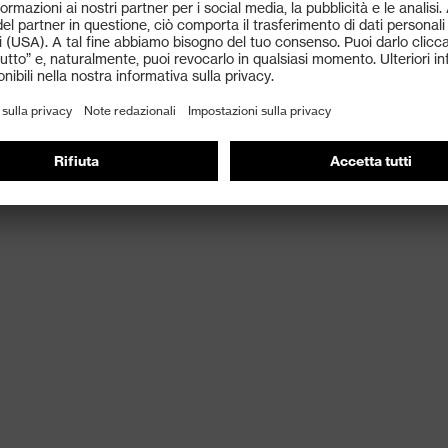
à di movimento
izzato