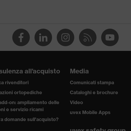
e
tere, Cotone
 Poliestere, 2 % Elasthan®
ulenza all'acquisto
Media
a rivenditori
Comunicati stampa
azioni ortopediche
Cataloghi e brochure
lavoro
add-on: ampliamento delle
Video
ni e servizio ricami
uvex Mobile Apps
a domande sull'acquisto?
uvex safety group