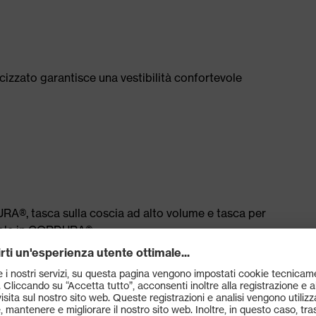
icizzato garantisce una vestibilità confortevole
RA®, tasca sulla coscia ad alto volume e tasca per
evole in CORDURA®
 Standard 100