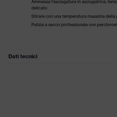
Ammessa l'asciugatura in asciugatrice, tem
delicato
Stirare con una temperatura massima della p
Pulizia a secco professionale con percloro
Dati tecnici
Colore marketing
blu notte
ricerca colore (filtro)
blu
Inserti stretch, Nu
Attrezzatura
Elementi di design 
Denominazione famiglia di
uvex suXXeed ind
prodotti