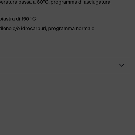
peratura bassa a 60°C, programma di asciugatura
iastra di 150 °C
etilene e/o idrocarburi, programma normale
merose tasche, alcune con risvolto, Orlo in vita flessibile,
riflettenti
ustry