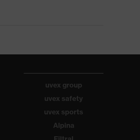
uvex group
uvex safety
uvex sports
Alpina
Filtral