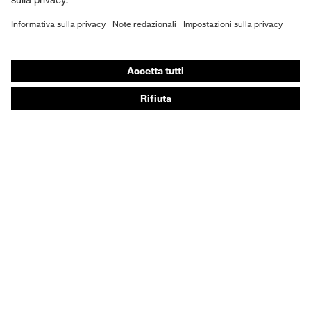
DPI personalizzati
Respiratori filtranti
Protezione dell'udito
Abbigliamento protettivo e da lavoro
Consulenza di prodotto
Dalla testa ai piedi: uvex Safety Expert System
Protezione delle mani: uvex Chemical Expert System
Protezione delle vie respiratorie: uvex Respiratory
Expert System
Protezione degli occhi: configuratore degli occhiali
protettivi
Tecnologie