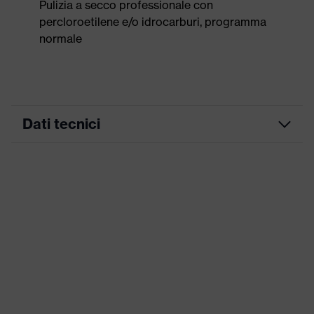
Pulizia a secco professionale con
percloroetilene e/o idrocarburi, programma
normale
Dati tecnici
Colore
blu ultramarino
marketing
ricerca colore
blu
(filtro)
Inserti stretch, Numerose tasche,
alcune con risvolto, Orlo in vita
Attrezzatura
flessibile, Elementi di design
riflettenti