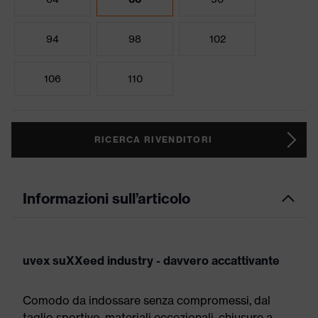
94
98
102
106
110
RICERCA RIVENDITORI
Informazioni sull’articolo
uvex suXXeed industry - davvero accattivante
Comodo da indossare senza compromessi, dal
taglio sportivo, materiali eccezionali, chiusure a