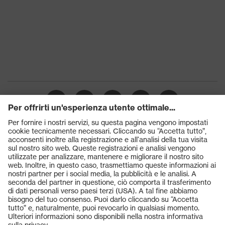
Prodotti
Occhiali protettivi
Elmetti protettivi
Guanti protettivi
Scarpe antinfortunistiche