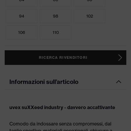
94
98
102
106
110
RICERCA RIVENDITORI
Informazioni sull’articolo
uvex suXXeed industry - davvero accattivante
Comodo da indossare senza compromessi, dal
taglio sportivo, materiali eccezionali, chiusure a