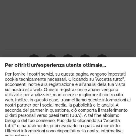
Prodotti
Occhiali protettivi
Elmetti protettivi
Guanti protettivi
Scarpe antinfortunistiche