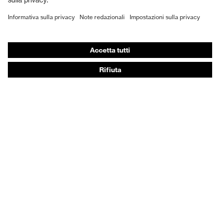
DPI personalizzati
Respiratori filtranti
Protezione dell'udito
Abbigliamento protettivo e da lavoro
Consulenza di prodotto
Dalla testa ai piedi: uvex Safety Expert System
Protezione delle mani: uvex Chemical Expert System
Protezione delle vie respiratorie: uvex Respiratory
Expert System
Protezione degli occhi: configuratore degli occhiali
protettivi
Tecnologie