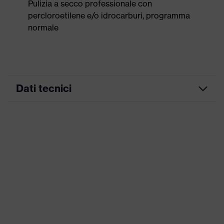
Pulizia a secco professionale con
percloroetilene e/o idrocarburi, programma
normale
Dati tecnici
Colore
antracite
marketing
ricerca colore
grigio
(filtro)
Inserti stretch, Numerose tasche,
alcune con risvolto, Orlo in vita
Attrezzatura
flessibile, Elementi di design
riflettenti