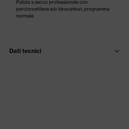
Pulizia a secco professionale con
percloroetilene e/o idrocarburi, programma
normale
Dati tecnici
Colore
antracite
marketing
ricerca colore
grigio
(filtro)
Inserti stretch, Numerose tasche,
alcune con risvolto, Orlo in vita
Attrezzatura
flessibile, Elementi di design
riflettenti