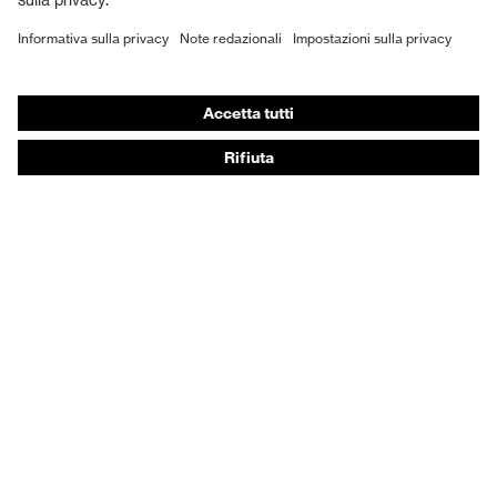
DPI personalizzati
Respiratori filtranti
Protezione dell'udito
Abbigliamento protettivo e da lavoro
Consulenza di prodotto
Dalla testa ai piedi: uvex Safety Expert System
Protezione delle mani: uvex Chemical Expert System
Protezione delle vie respiratorie: uvex Respiratory
Expert System
Protezione degli occhi: configuratore degli occhiali
protettivi
Tecnologie