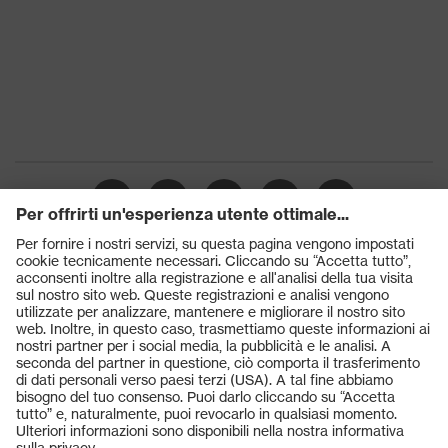
Prodotti
Occhiali protettivi
Elmetti protettivi
Guanti protettivi
Scarpe antinfortunistiche