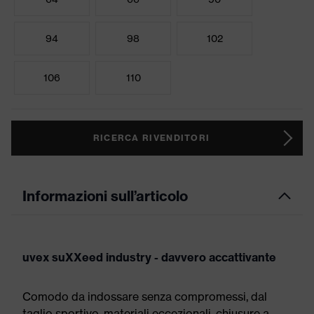
94
98
102
106
110
RICERCA RIVENDITORI
Informazioni sull’articolo
uvex suXXeed industry - davvero accattivante
Comodo da indossare senza compromessi, dal
taglio sportivo, materiali eccezionali, chiusure a