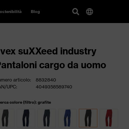
ostenibilità
Blog
vex suXXeed industry
antaloni cargo da uomo
mero articolo:
8832840
AN/UPC:
4049358589740
cerca colore (filtro): grafite