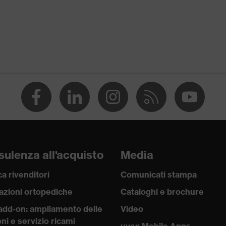
e
tere, Cotone
 Poliestere, 2 % Elasthan®
ulenza all'acquisto
Media
a rivenditori
Comunicati stampa
azioni ortopediche
Cataloghi e brochure
lavoro
add-on: ampliamento delle
Video
ni e servizio ricami