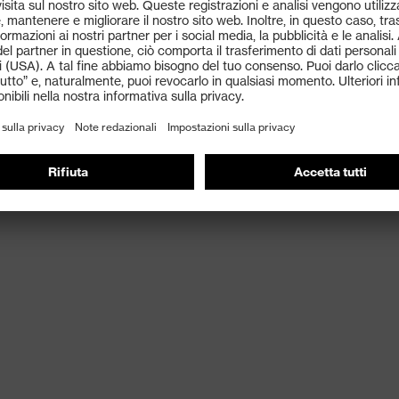
à di movimento
izzato