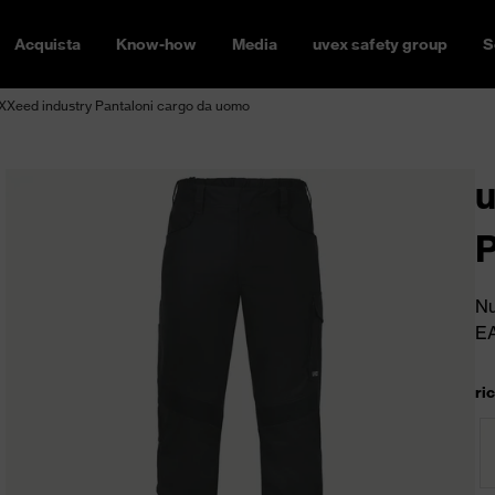
Acquista
Know-how
Media
uvex safety group
S
XXeed industry Pantaloni cargo da uomo
u
P
Nu
E
ri