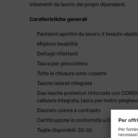
indumenti da lavoro dei propri dipendenti.
Caratteristiche generali
Pantaloni sportivi da lavoro, il tessuto elas
Migliore lavabilità
Dettagli riflettenti
Tasca per ginocchiera
Tutte le chiusure sono coperte
Tasche laterali integrate
Due tasche posteriori rinforzate con CORDU
cellulare integrata, tasca per metro piegh
Discreto colore a contrasto
Certificazione in conformità a OEKO-TEX®
Taglie disponibili: 23-32