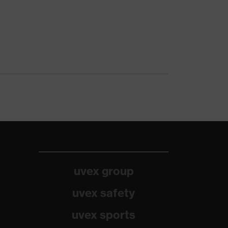
uvex group
uvex safety
uvex sports