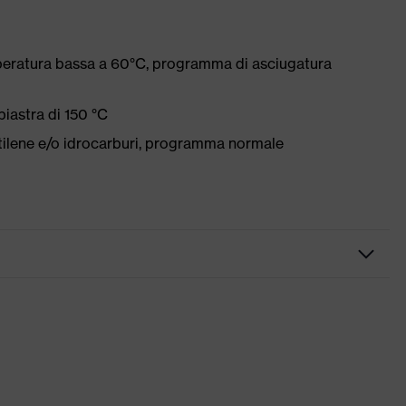
peratura bassa a 60°C, programma di asciugatura
iastra di 150 °C
etilene e/o idrocarburi, programma normale
merose tasche, alcune con risvolto, Orlo in vita flessibile,
riflettenti