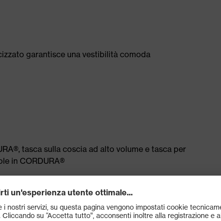
ticizzato garantisce una vestibilità comoda
RA®, tasca sulla coscia ad alto volume e tasca per
evole in CORDURA®
 Standard 100