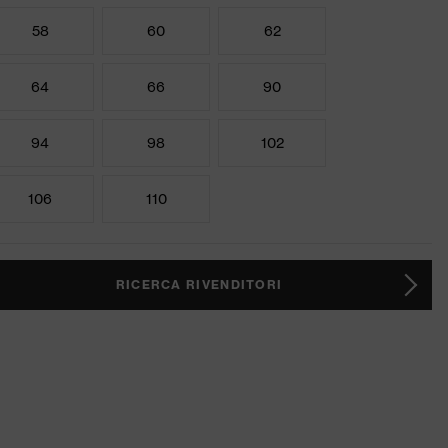
58
60
62
64
66
90
94
98
102
106
110
RICERCA RIVENDITORI