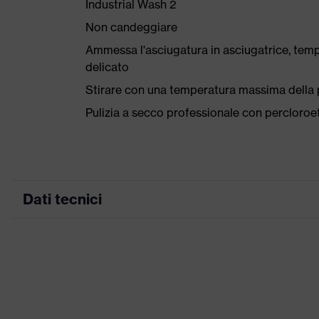
Industrial Wash 2
Non candeggiare
Ammessa l'asciugatura in asciugatrice, tem
delicato
Stirare con una temperatura massima della p
Pulizia a secco professionale con percloro
Dati tecnici
Colore marketing
grafite
ricerca colore (filtro)
nero
Inserti stretch, Nu
Attrezzatura
Elementi di design 