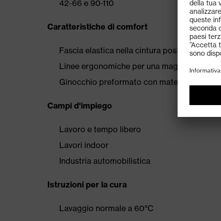
42-66 e 90-110
Caratteristiche di comfort
Fascia elastica nella cintura posteriore
Linee ergonomiche per una maggiore libert
Ginocchio preformato con materiale elastic
Campi d'impiego
Lavoro e tempo libero
Lavori indoor
Industria automobilistica
Istruzioni per la cura
Lavaggio normale a 60°C