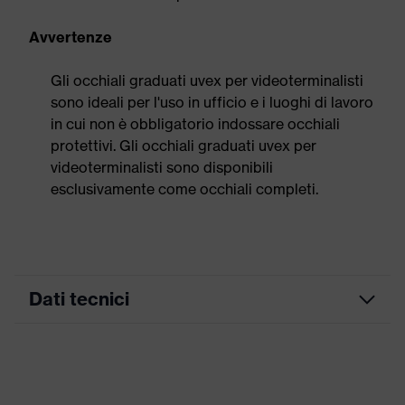
Avvertenze
Gli occhiali graduati uvex per videoterminalisti
sono ideali per l'uso in ufficio e i luoghi di lavoro
in cui non è obbligatorio indossare occhiali
protettivi. Gli occhiali graduati uvex per
videoterminalisti sono disponibili
esclusivamente come occhiali completi.
Dati tecnici
ricerca colore (filtro)
nero, blu
Naselli adattabili,
Attrezzatura
Cerniera a molla