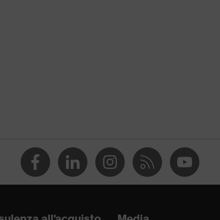
 verticale
eddo fino a -30 °C
ulenza all'acquisto
Media