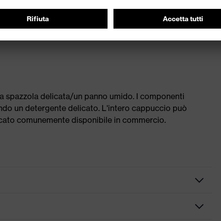
ormit&agrave
truttura a nido d&apos
una spazzola delicata/un panno umido. I componenti
ando un detergente delicato. L'intero cappuccio può
elicato comunemente disponibile in commercio.