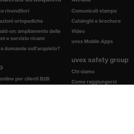
a rivenditori
Comunicati stampa
azioni ortopediche
Cataloghi e brochure
add-on: ampliamento delle
Video
ni e servizio ricami
uvex Mobile Apps
a domande sull'acquisto?
uvex safety group
p
Chi siamo
online per clienti B2B
Come raggiungerci
w-how
Contatti
 academy
Note redazionali
 e direttive
Informativa sulla
icati