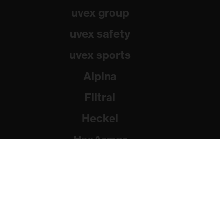
uvex group
uvex safety
uvex sports
Alpina
Filtral
Heckel
HexArmor
Rainer Winter Stiftung