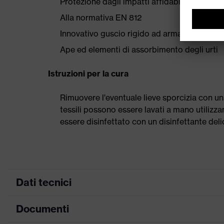
Protezione dagli impatti affidabile in conf
Alla normativa EN 812
Innovativo guscio rigido ad armadillo con s
Ape ed elementi di assorbimento degli urti
Istruzioni per la cura
Rimuovere l'eventuale lieve sporcizia con 
tessili possono essere lavati a mano utilizz
essere disinfettato con un disinfettante d
Dati tecnici
Documenti
ricerca colore (filtro)
nero