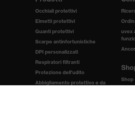
Occhiali protettivi
Ricerc
Elmetti protettivi
Ordin
Guanti protettivi
uvex 
funzio
Scarpe antinfortunistiche
Ancor
DPI personalizzati
Respiratori filtranti
Sho
Protezione dell'udito
Shop 
Abbigliamento protettivo e da
lavoro
Kno
Consulenza di prodotto
uvex
Norme
Dalla testa ai piedi: uvex Safety
Expert System
Certif