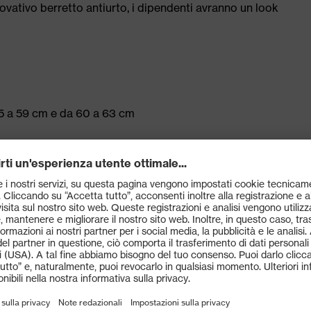
novativo berretto antiurto, i dipendenti avranno un look
55 a 59 cm e da 60 a 63 cm