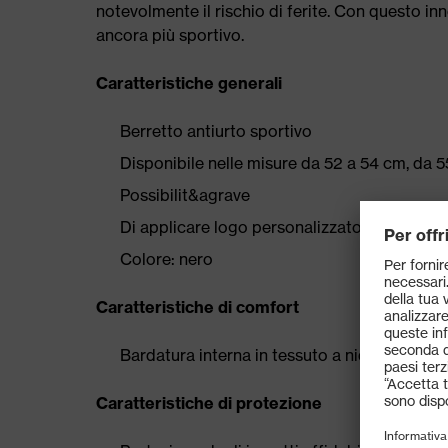
notevolmente il rischio di ferite. Con questo in
ancora più sportivo.
Caratteristiche generali
Berretto antiurto sportivo
Disponibile nelle misure da 52 a 54 cm, da 
Possibilit&agrave
Di applicare logo personalizzato
Colore: nero
Caratteristiche di comfort
Bardatura interna in tessuto a nido d'ape
Caratteristiche di protezione