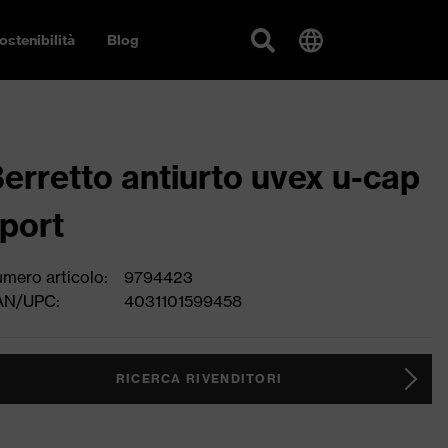
ostenibilità
Blog
erretto antiurto uvex u-cap
port
mero articolo:
9794423
AN/UPC:
4031101599458
RICERCA RIVENDITORI