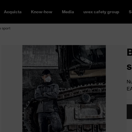
Acquista
Know-how
Media
uvex safety group
S
p sport
B
s
Nu
E