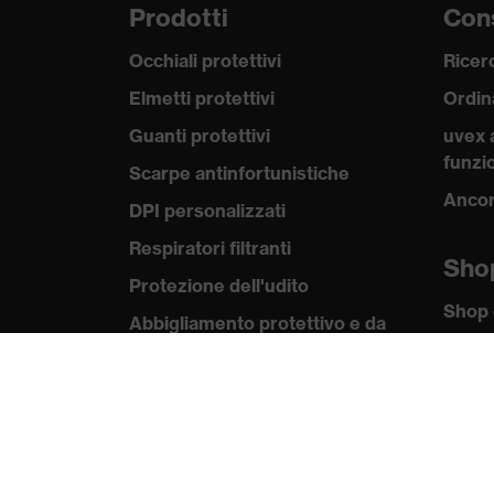
Prodotti
Cons
Occhiali protettivi
Ricerc
Elmetti protettivi
Ordin
Guanti protettivi
uvex 
funzio
Scarpe antinfortunistiche
Ancor
DPI personalizzati
Respiratori filtranti
Sho
Protezione dell'udito
Shop 
Abbigliamento protettivo e da
lavoro
Kno
Consulenza di prodotto
uvex
Norme
Dalla testa ai piedi: uvex Safety
Expert System