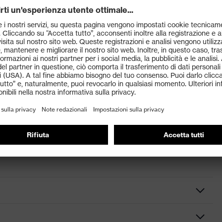
N 388:2016 (1 1 3 1 X) conformi ai requisiti della