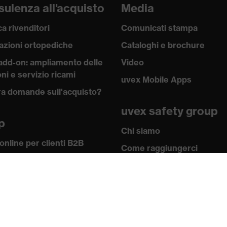
ulenza all'acquisto
Media
a rivenditori
Comunicati stampa
azioni ortopediche
Cataloghi e brochure
add-on: ampliamento delle
Video
ni e servizio ricami
uvex Mobile Apps
a domande sull'acquisto?
uvex safety group
p
Chi siamo
online per clienti B2B
Come raggiungerci
w-how
Contatti
 academy
Note redazionali
 e direttive
Informativa sulla