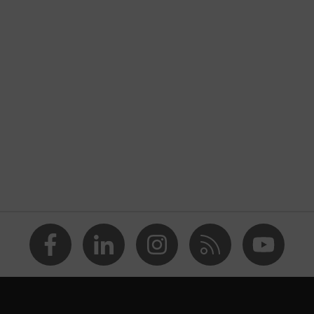
ttività di montaggio
a potenziali di carica pericolosi
a escoriazioni, Protezione da lacerazioni
à touchscreen
e (R)
014, EN 388:2016 + A1:2018, EN ISO 21420:2020