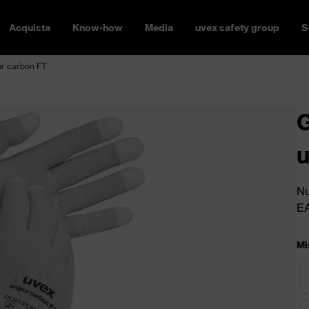
Acquista
Know-how
Media
uvex safety group
S
ur carbon FT
G
u
Nu
E
Mi