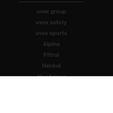
uvex group
uvex safety
uvex sports
Alpina
Filtral
Heckel
HexArmor
Rainer Winter Stiftung