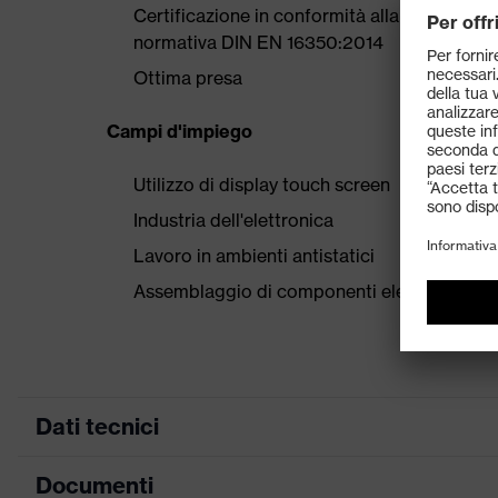
Certificazione in conformità alla normativa E
normativa DIN EN 16350:2014
Ottima presa
Campi d'impiego
Utilizzo di display touch screen
Industria dell'elettronica
Lavoro in ambienti antistatici
Assemblaggio di componenti elettronici
Dati tecnici
Documenti
ricerca colore (filtro)
grigio