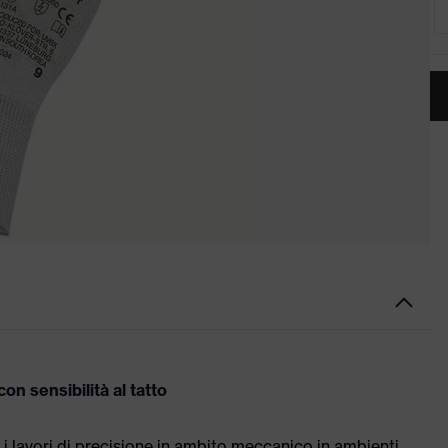
on sensibilità al tatto
 i lavori di precisione in ambito meccanico in ambienti