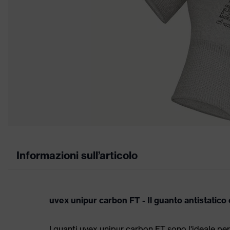
Informazioni sull’articolo
uvex unipur carbon FT - Il guanto antistatico c
I guanti uvex unipur carbon FT sono l'ideale per