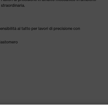
 straordinaria.
nsibilità al tatto per lavori di precisione con
 elastomero