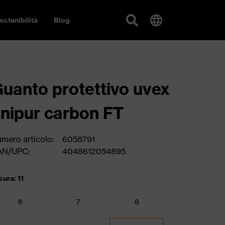
ostenibilità
Blog
uanto protettivo uvex
nipur carbon FT
mero articolo:
6058791
AN/UPC:
4048612054895
sura: 11
6
7
8