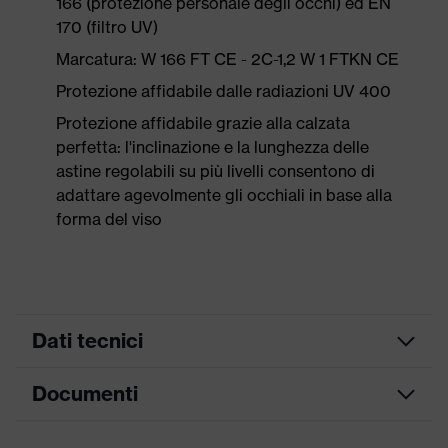
166 (protezione personale degli occhi) ed EN
170 (filtro UV)
Marcatura: W 166 FT CE - 2C-1,2 W 1 FTKN CE
Protezione affidabile dalle radiazioni UV 400
Protezione affidabile grazie alla calzata
perfetta: l'inclinazione e la lunghezza delle
astine regolabili su più livelli consentono di
adattare agevolmente gli occhiali in base alla
forma del viso
Dati tecnici
Documenti
Colore
grigio, blu
marketing