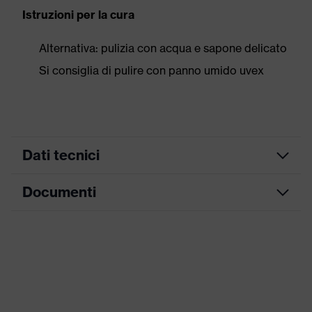
Istruzioni per la cura
Alternativa: pulizia con acqua e sapone delicato
Si consiglia di pulire con panno umido uvex
Dati tecnici
Documenti
ricerca colore (filtro)
blu
Modello
con stanghette
Scheda tecnica
Cuscinetti sostituibili,
Stanghetta regolabile in
Dichiarazione di conformità CE
Attrezzatura
lunghezza, Fascia
imbottita
Portale di download per le dichiarazioni di