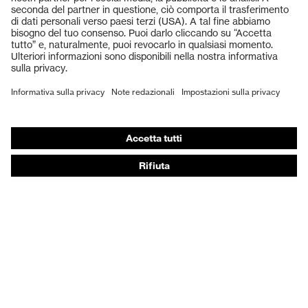
Elmetti protettivi
Guanti protettivi
Scarpe antinfortunistiche
DPI personalizzati
Respiratori filtranti
Protezione dell'udito
Abbigliamento protettivo e da lavoro
Consulenza di prodotto
Dalla testa ai piedi: uvex Safety Expert System
Protezione delle mani: uvex Chemical Expert System
Protezione delle vie respiratorie: uvex Respiratory
Expert System