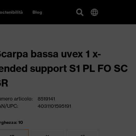
ostenibilità
Blog
carpa bassa uvex 1 x-
ended support S1 PL FO SC
SR
mero articolo:
8519141
AN/UPC:
4031101595191
rghezza: 10