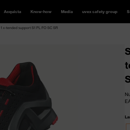
Acquista
Know-how
Media
uvex safety group
S
 1 x-tended support S1 PL FO SC SR
S
t
Nu
E
La