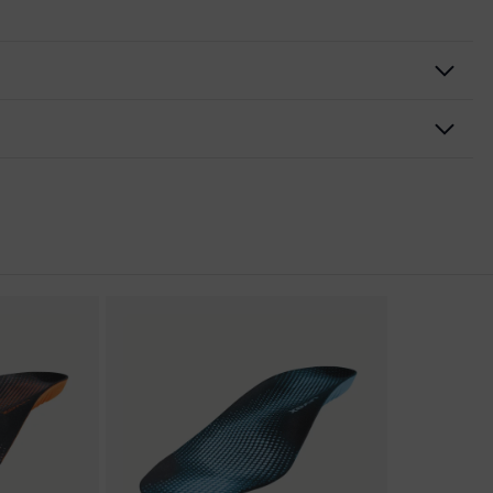
nguetta con morbida imbottitura, Suola profilata, Morbida
 "non-marking", Rinforzo sul tallone integrato nella suola,
 uvex x-tended
 conformità CE
 xenova®