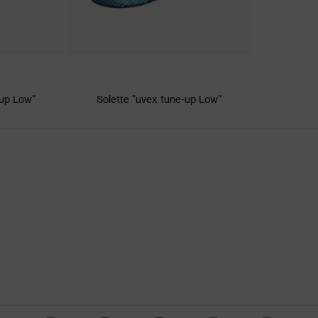
/uvex 2
-up Low"
Solette "uvex tune-up Low"