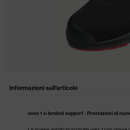
Informazioni sull’articolo
uvex 1 x-tended support - Prestazioni di nu
Le scarpe antinfortunistiche uvex 1 con classe