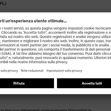
(PL)
a di dispersione inferiore a 100 mega-ohm
uvex xenova®: compatto, conformato anatomicamente,
 non conduttivo
oppio strato con ottima resistenza allo scivolamento
te un'apposita cornice laterale che protegge dalle
 stabilità e sostegno
tisce flessibilità alla calzatura
 pulire con detergenti comunemente disponibili in