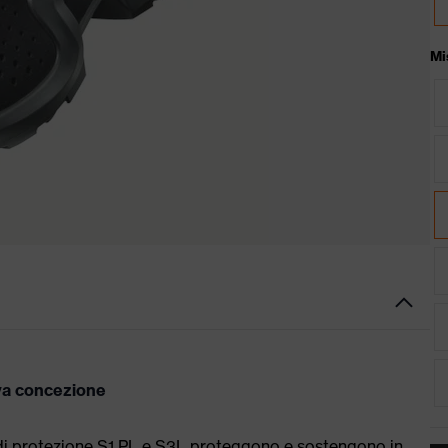
Mi
ova concezione
 di protezione S1 PL e S3L proteggono e sostengono in