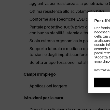
aggiuntiva per resistenza alla penetrazione 
Ottima resistenza allo scivolamento (SR)
Conforme alle specifiche ESD con resistenz
Puntale protettivo 100% privo di metallo 
con buona stabilità laterale e termicamente
Suola esterna ergonomica in poliuretano a d
Supporto laterale e mediano del piede trami
torsioni e dagli impatti, conferendo al piede
Soletta antiperforazione metal-free che garan
Campi d'impiego
Applicazioni leggere
Istruzioni per la cura
Dopo l'uso eliminare lo sporco grossolano e