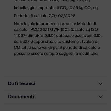
Imballaggio: impronta di CO₂: 0.25 kg CO₂ eq
Periodo di calcolo CO₂: 02/2026
Nota legale impronta di carbonio: Metodo di
calcolo: IPCC 2021 GWP 100a (basato su ISO
14067) SimaPro 9.6.0.1 database ecoinvent 3.10.
ed EU27 Scope: cradle to customer. I valori di
CO₂citati sono validi per il periodo di calcolo e
possono essere sempre soggetti a modifiche.
Dati tecnici
Documenti
ricerca colore
nero, arancione
(filtro)