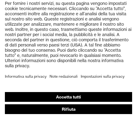
Puntale protettivo in plastica
Puntale
uvex xenova®
Prodotti
Occhiali protettivi
Elmetti protettivi
Guanti protettivi
Scarpe antinfortunistiche
DPI personalizzati
Respiratori filtranti
Protezione dell'udito
Abbigliamento protettivo e da lavoro
Consulenza di prodotto