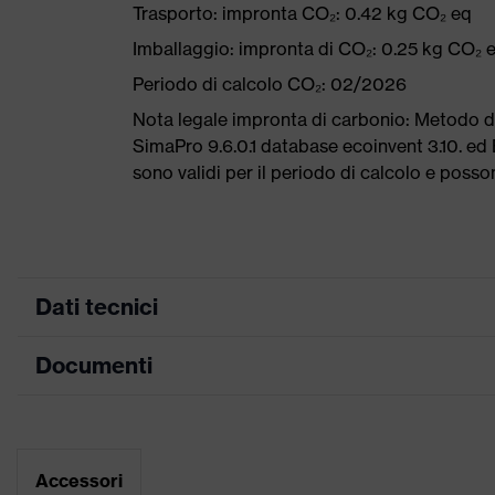
Trasporto: impronta CO₂: 0.42 kg CO₂ eq
Imballaggio: impronta di CO₂: 0.25 kg CO₂ 
Periodo di calcolo CO₂: 02/2026
Nota legale impronta di carbonio: Metodo 
SimaPro 9.6.0.1 database ecoinvent 3.10. ed 
sono validi per il periodo di calcolo e poss
Dati tecnici
Documenti
ricerca colore
nero, arancione
(filtro)
Tabella misure
Informazioni
Per allergici al cromo
su allergie
Scheda tecnica
Accessori