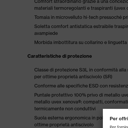
Comfort straordinario grazie a una concezio
materiali termoregolanti e traspiranti (uvex
Tomaia in microvelluto hi-tech pressoché priv
Soletta comfort antistatica estraibile traspi
avampiede
Morbida imbottitura su collarino e linguetta
Caratteristiche di protezione
Classe di protezione S3L in conformità al
per ottime proprietà antiscivolo (SR)
Conforme alle specifiche ESD con resistenz
Puntale protettivo 100% privo di metallo uv
metallo uvex xenova®: compatti, conformati
termicamente non conduttivi
Suola esterna ergonomica in poliuretano a d
ottime proprietà antiscivolo