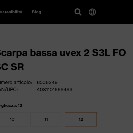
ostenibilità
Blog
carpa bassa uvex 2 S3L FO
SC SR
mero articolo:
6508349
AN/UPC:
4031101669489
rghezza: 12
10
11
12