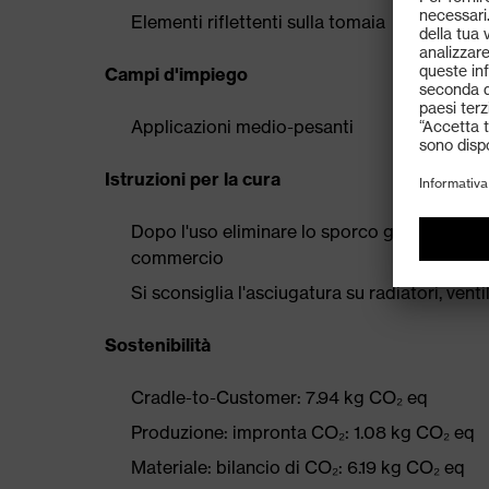
Elementi riflettenti sulla tomaia
Campi d'impiego
Applicazioni medio-pesanti
Istruzioni per la cura
Dopo l'uso eliminare lo sporco grossolano e
commercio
Si sconsiglia l'asciugatura su radiatori, ven
Sostenibilità
Cradle-to-Customer: 7.94 kg CO₂ eq
Produzione: impronta CO₂: 1.08 kg CO₂ eq
Materiale: bilancio di CO₂: 6.19 kg CO₂ eq