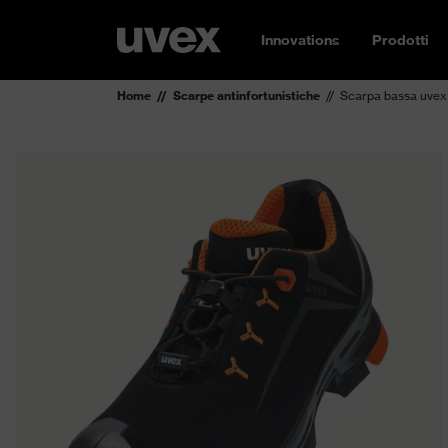
Innovations
Prodotti
Home
Scarpe antinfortunistiche
Scarpa bassa uvex