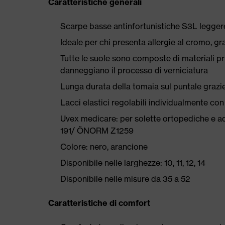
Caratteristiche generali
Scarpe basse antinfortunistiche S3L leggere
Ideale per chi presenta allergie al cromo, graz
Tutte le suole sono composte di materiali priv
danneggiano il processo di verniciatura
Lunga durata della tomaia sul puntale grazie
Lacci elastici regolabili individualmente c
Uvex medicare: per solette ortopediche e a
191/ ÖNORM Z1259
Colore: nero, arancione
Disponibile nelle larghezze: 10, 11, 12, 14
Disponibile nelle misure da 35 a 52
Caratteristiche di comfort