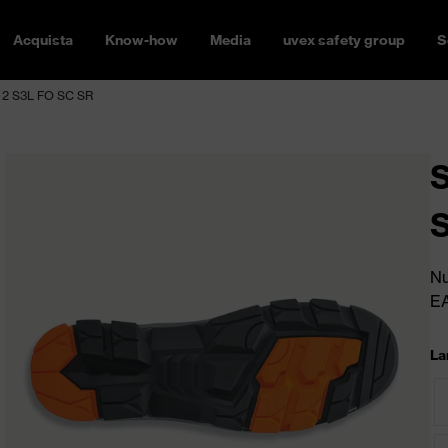
Acquista
Know-how
Media
uvex safety group
S
 2 S3L FO SC SR
S
Nu
E
La