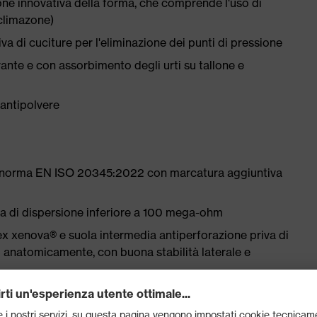
ne innovativa della forma, che comprende l'uso di
 climazone)
a di cuciture per l'eliminazione dei punti di pressione
rante e con assorbimento degli urti su tallone e
 antipolvere
la norma EN ISO 20345:2022 con marcatura aggiuntiva
a di dispersione inferiore a 100 mega-ohm
ex xenova® e suola intermedia antiperforazione priva di
 anatomicamente, con buona stabilità laterale e
oppio strato con design autopulente e inserti in TPU: