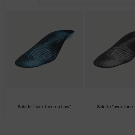
Suola profilata, Elementi riflet
Attrezzatura
Rinforzo sul tallone integrato 
imbottitura
Plus X Award 2016/2017 "Innovaz
Premi
X Award "Miglior prodotto 2017
Denominazione
famiglia di
uvex 2
prodotti
Resistenza anti
Intersuola non metallica uvex
perforazione
Soletta
Soletta termoregolante uvex 1
Solette "uvex tune-up Low"
Solette "uvex tune
Fodera
Distance-Mesh
Sesso
Donna, Uomo