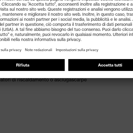
 pulire con detergenti comunemente disponibili in
tilatori di riscaldamento o asciugascarpe