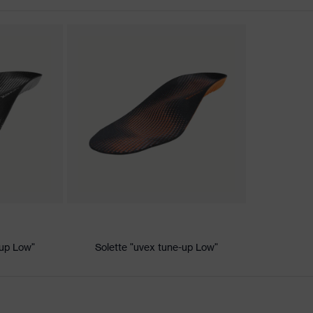
tenti, Morbida imbottitura sul collarino, Suola "non-marking",
nella suola, Tallone chiuso, Linguetta anti polvere con morbida
ione, elevata qualità, design, funzionalità, ergonomia”, Plus
"
 xenova®
/uvex 2
-up Low"
Solette "uvex tune-up Low"