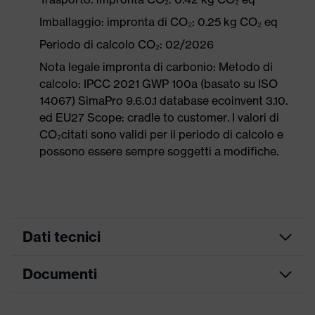
Imballaggio: impronta di CO₂: 0.25 kg CO₂ eq
Periodo di calcolo CO₂: 02/2026
Nota legale impronta di carbonio: Metodo di
calcolo: IPCC 2021 GWP 100a (basato su ISO
14067) SimaPro 9.6.0.1 database ecoinvent 3.10.
ed EU27 Scope: cradle to customer. I valori di
CO₂citati sono validi per il periodo di calcolo e
possono essere sempre soggetti a modifiche.
Dati tecnici
Documenti
ricerca colore
nero, arancione
(filtro)