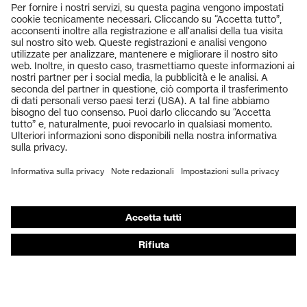
Puntale protettivo in plastica
Puntale
uvex xenova®
Prodotti
Occhiali protettivi
Elmetti protettivi
Guanti protettivi
Scarpe antinfortunistiche
DPI personalizzati
Respiratori filtranti
Protezione dell'udito
Abbigliamento protettivo e da lavoro
Consulenza di prodotto