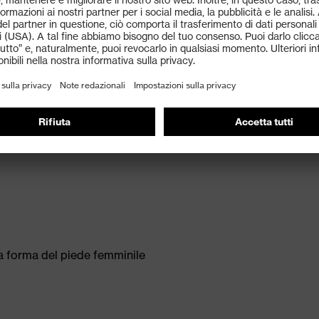
uvex xenova®: compatto, conformato anatomicamente,
 non conduttivo
oppio strato con ottima resistenza allo scivolamento
te un'apposita cornice laterale che protegge dalle
 stabilità e sostegno
sce flessibilità alla calzatura
una forma del piede femminile