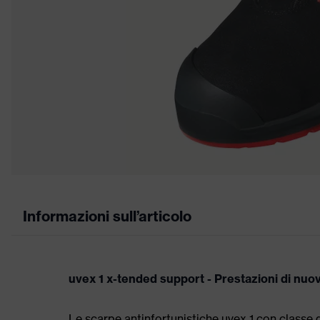
Informazioni sull’articolo
uvex 1 x-tended support - Prestazioni di nu
Le scarpe antinfortunistiche uvex 1 con classe