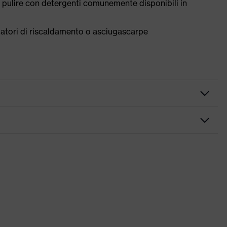
 pulire con detergenti comunemente disponibili in
tilatori di riscaldamento o asciugascarpe
uola profilata, Suola "non-marking", Rinforzo sul tallone
hiuso, Telaio laterale uvex x-tended, Linguetta anti polvere con
 conformità CE