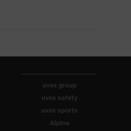
uvex group
uvex safety
uvex sports
Alpina