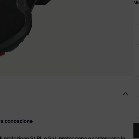
Mi
ova concezione
 di protezione S1 PL e S3L proteggono e sostengono in