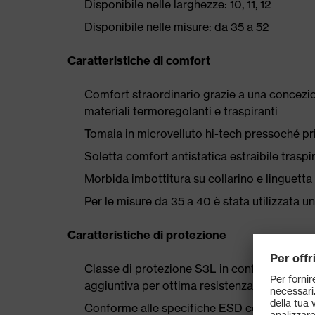
Disponibile nelle larghezze: 10, 11, 12
Disponibile nelle misure: da 35 a 52
Caratteristiche di comfort
Comfort straordinario grazie a una concezio
materiali termoregolanti e traspiranti
Tomaia in microvelluto hi-tech pressoché priv
Soletta comfort antistatica estraibile trasp
Morbida imbottitura su collarino e linguetta
Per le misure da 35 a 40 è stata utilizzata 
Caratteristiche di protezione
Classe di protezione S3L in conformità al
aggiuntiva per ottima resistenza allo scivo
Conforme alle specifiche ESD con resistenz