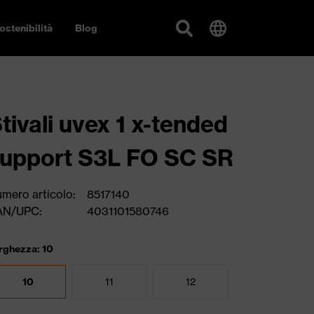
ostenibilità
Blog
tivali uvex 1 x-tended
upport S3L FO SC SR
mero articolo:
8517140
AN/UPC:
4031101580746
rghezza: 10
10
11
12