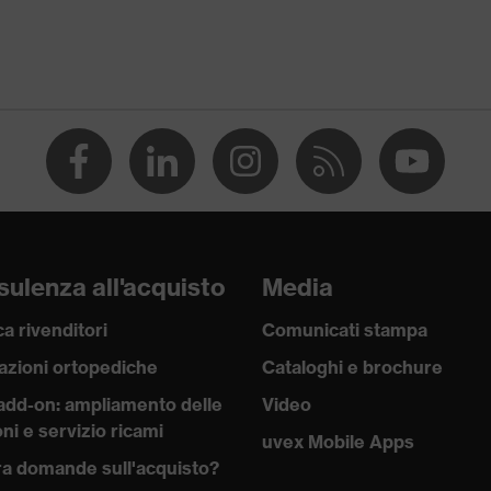
4
ulenza all'acquisto
Media
a rivenditori
Comunicati stampa
rostatiche (ESD) con resistenza di dispersione inferiore a 100
azioni ortopediche
Cataloghi e brochure
add-on: ampliamento delle
Video
ni e servizio ricami
uvex Mobile Apps
a domande sull'acquisto?