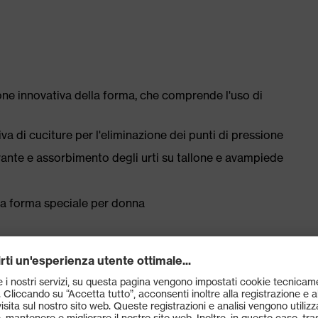
ne innovativa della forma, che comprende l'uso di
a di cuciture per l'eliminazione dei punti di pressione
irante e assorbimento degli urti su tallone e avampiede
una forma speciale per donna
la norma EN ISO 20345:2022 + A1:2024 con marcatura
lamento (SR)
a di dispersione inferiore a 100 mega-ohm