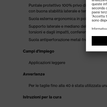
Puntale protettivo 100% privo di metallo 
con buona stabilità laterale e termicamente
Suola esterna ergonomica in poliuretano a d
Supporto laterale e mediano del piede trami
torsioni e dagli impatti, conferendo al piede
Suola antiperforazione metal-free che garanti
Campi d'impiego
Applicazioni leggere
Avvertenze
Per le taglie fino alla 40 è stata utilizzata 
Istruzioni per la cura