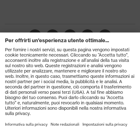
Prodotti
Occhiali protettivi
Elmetti protettivi
Guanti protettivi
Scarpe antinfortunistiche
DPI personalizzati
Respiratori filtranti