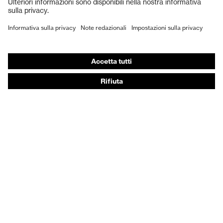
Scarpe antinfortunistiche
DPI personalizzati
Respiratori filtranti
Protezione dell'udito
Abbigliamento protettivo e da lavoro
Consulenza di prodotto
Dalla testa ai piedi: uvex Safety Expert System
Protezione delle mani: uvex Chemical Expert System
Protezione delle vie respiratorie: uvex Respiratory
Expert System
Protezione degli occhi: configuratore degli occhiali
protettivi
Tecnologie