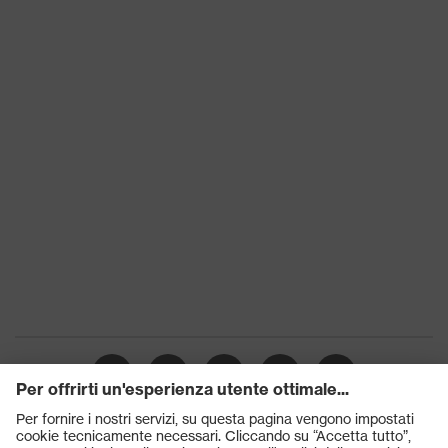
Classe di
S1
protezione
Suola
uvex 1 G2
uvex climazone, uvex medicare+,
Tecnologia
uvex i-PUREnrj, Sistema uvex
uvex
xenova®
Chiusura
Lacci per le scarpe
Puntale protettivo in plastica
Puntale
uvex xenova®