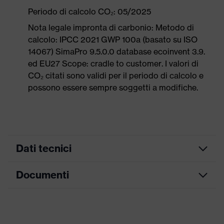
Periodo di calcolo CO₂: 05/2025
Nota legale impronta di carbonio: Metodo di
calcolo: IPCC 2021 GWP 100a (basato su ISO
14067) SimaPro 9.5.0.0 database ecoinvent 3.9.
ed EU27 Scope: cradle to customer. I valori di
CO₂ citati sono validi per il periodo di calcolo e
possono essere sempre soggetti a modifiche.
Dati tecnici
Documenti
ricerca colore
nero, blu
(filtro)
Tabella misure
Informazioni
Per allergici al cromo
su allergie
Scheda tecnica