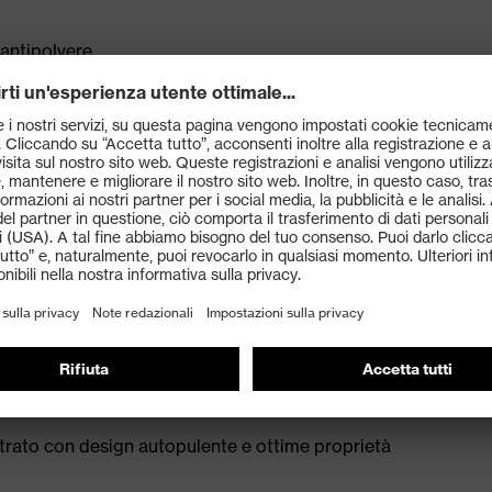
 antipolvere
una forma speciale per donna
a norma EN ISO 20345:2022
erstop per una protezione affidabile dagli spruzzi
i: suola intermedia antiperforazione in acciaio
mica per stabilità e protezione dalle slogature
o uvex xenova®: compatto, di forma anatomica, con
 conduttivo, per un maggiore spazio sulla punta e una
trato con design autopulente e ottime proprietà