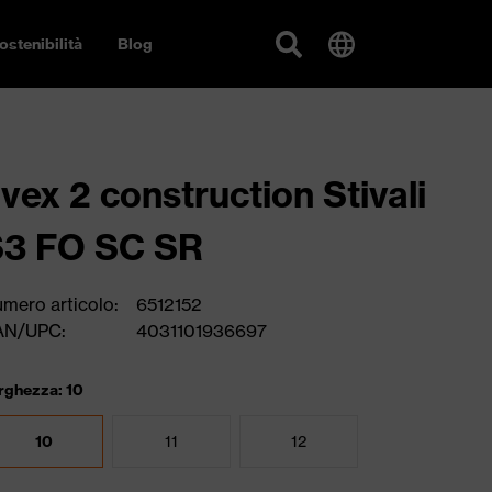
ostenibilità
Blog
vex 2 construction Stivali
S3 FO SC SR
mero articolo:
6512152
AN/UPC:
4031101936697
rghezza: 10
10
11
12