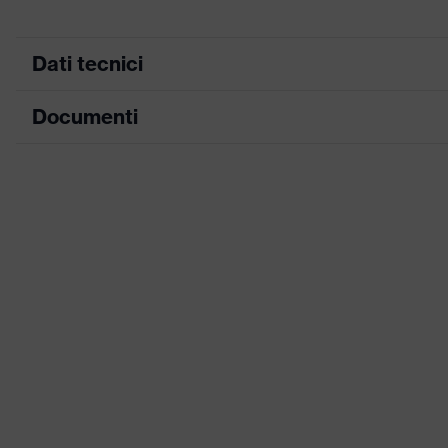
Dati tecnici
Documenti
ricerca colore
nero, blu
(filtro)
Scheda tecnica
Morbida imbottitura sul collo, S
Attrezzatura
Rinforzo sul tallone integrato 
Tabella misure
imbottitura
Denominazione
famiglia di
uvex 2 construction
prodotti
Resistenza anti
Intersuola in acciaio
perforazione
Soletta
Soletta termoregolante uvex 2