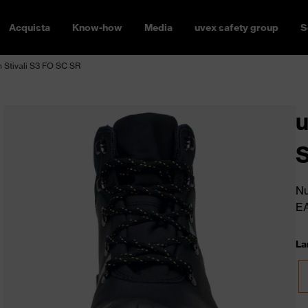
Acquista
Know-how
Media
uvex safety group
S
n Stivali S3 FO SC SR
u
Nu
E
La