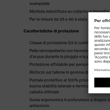
avampiede
Morbida imbottitura su collarino e linguetta
Per le misure da 35 a 40 è stata utilizzata 
Caratteristiche di protezione
Classe di protezione S3 in conformità all
Pelle idrorepellente con tecnologia uvex wat
d'acqua durante la pioggia e la pulizia
Protezione affidabile per persone e material
Rinforzo sul tallone in gomma di forma anato
Puntale protettivo al 100% privo di metall
buona stabilità laterale e termicamente non
calzata ottimale
Suola ergonomica in poliuretano a doppio s
antiscivolo