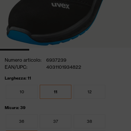
Numero articolo:
6937239
EAN/UPC:
4031101934822
Larghezza: 11
10
11
12
Misura: 39
36
37
38