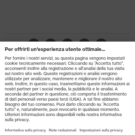
Chiusura
Lacci per le scarpe
Puntale
Puntale in acciaio
Prodotti
Occhiali protettivi
Elmetti protettivi
Guanti protettivi
Scarpe antinfortunistiche
DPI personalizzati