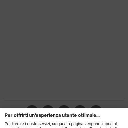
S2
protezione
Suola
uvex 2 trend
Tecnologia
uvex climazone, uvex medicare+
uvex
Chiusura
Lacci per le scarpe
Puntale
Puntale in acciaio