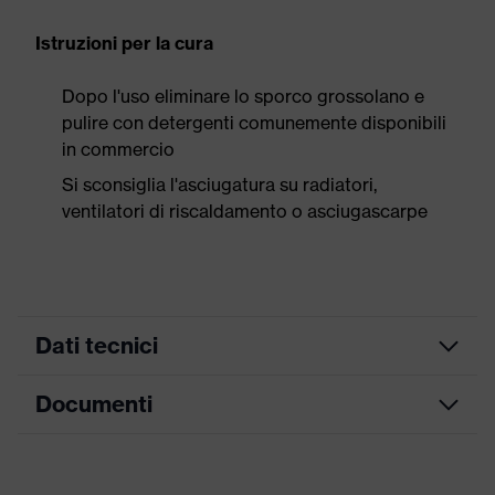
Istruzioni per la cura
Dopo l'uso eliminare lo sporco grossolano e
pulire con detergenti comunemente disponibili
in commercio
Si sconsiglia l'asciugatura su radiatori,
ventilatori di riscaldamento o asciugascarpe
Dati tecnici
Documenti
ricerca colore
grigio, nero
(filtro)
Tabella misure
Informazioni
Per allergici al cromo