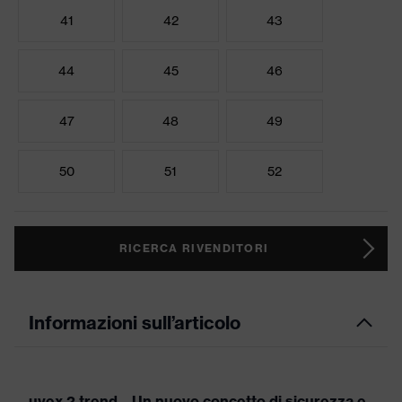
41
42
43
44
45
46
47
48
49
50
51
52
RICERCA RIVENDITORI
Informazioni sull’articolo
uvex 2 trend – Un nuovo concetto di sicurezza e