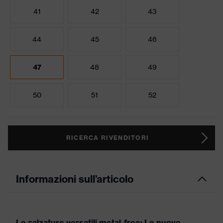
41
42
43
44
45
46
47
48
49
50
51
52
RICERCA RIVENDITORI
Informazioni sull’articolo
Le calzature versatili metal-free: Le nuove