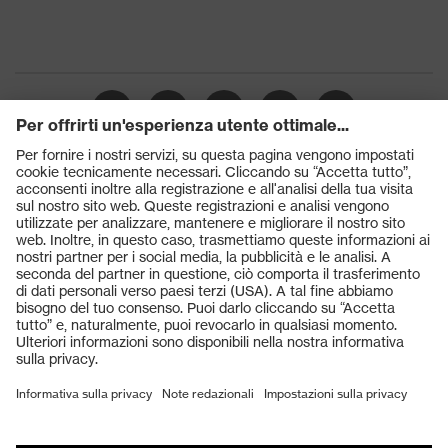
Tecnologia
uvex climazone, uvex medicare+,
uvex
Sistema uvex xenova®
Chiusura
Sistema uvex xenova®
Puntale protettivo in plastica
Puntale
uvex xenova®
Prodotti
Occhiali protettivi
Elmetti protettivi
Guanti protettivi
Scarpe antinfortunistiche
DPI personalizzati
Respiratori filtranti