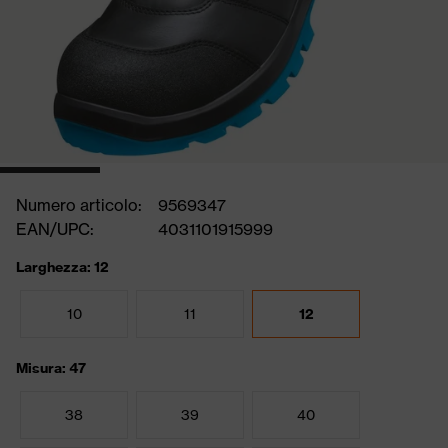
Numero articolo:
9569347
EAN/UPC:
4031101915999
Larghezza: 12
10
11
12
Misura: 47
38
39
40