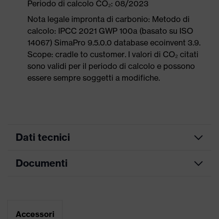
Periodo di calcolo CO₂: 08/2023
Nota legale impronta di carbonio: Metodo di
calcolo: IPCC 2021 GWP 100a (basato su ISO
14067) SimaPro 9.5.0.0 database ecoinvent 3.9.
Scope: cradle to customer. I valori di CO₂ citati
sono validi per il periodo di calcolo e possono
essere sempre soggetti a modifiche.
Dati tecnici
Documenti
Colore
blu notte
marketing
Scheda tecnica
ricerca colore
blu
(filtro)
Accessori