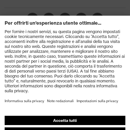
Prodotti
Occhiali protettivi
Elmetti protettivi
Guanti protettivi
Scarpe antinfortunistiche
DPI personalizzati
Respiratori filtranti
Protezione dell'udito
Abbigliamento protettivo e da lavoro