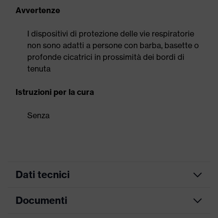
Avvertenze
I dispositivi di protezione delle vie respiratorie
non sono adatti a persone con barba, basette o
profonde cicatrici in prossimità dei bordi di
tenuta
Istruzioni per la cura
Senza
Dati tecnici
Documenti
Bordi morbidi del
Attrezzatura
materiale