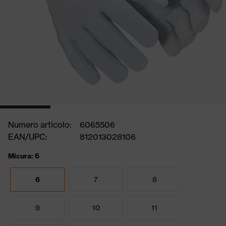
Numero articolo:
6065506
EAN/UPC:
812013028106
Misura: 6
6
7
8
9
10
11