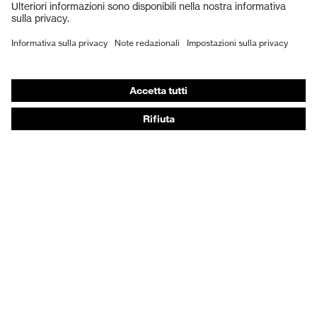
Scarpe antinfortunistiche
DPI personalizzati
Respiratori filtranti
Protezione dell'udito
Abbigliamento protettivo e da lavoro
Consulenza di prodotto
Dalla testa ai piedi: uvex Safety Expert System
Protezione delle mani: uvex Chemical Expert System
Protezione delle vie respiratorie: uvex Respiratory
Expert System
Protezione degli occhi: configuratore degli occhiali
protettivi
Tecnologie