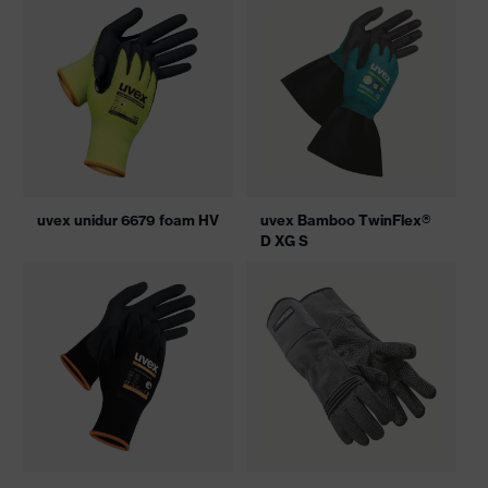
uvex unidur 6679 foam HV
uvex Bamboo TwinFlex®
D XG S