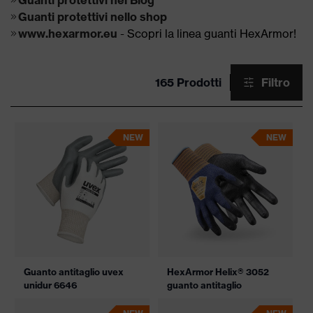
Guanti protettivi nel Blog
Guanti protettivi nello shop
www.hexarmor.eu
- Scopri la linea guanti HexArmor!
165 Prodotti
Filtro
NEW
NEW
Guanto antitaglio uvex
HexArmor Helix® 3052
unidur 6646
guanto antitaglio