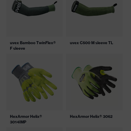
uvex Bamboo TwinFlex®
uvex C500 M sleeve TL
F sleeve
HexArmor Helix®
HexArmor Helix® 3062
3014IMP