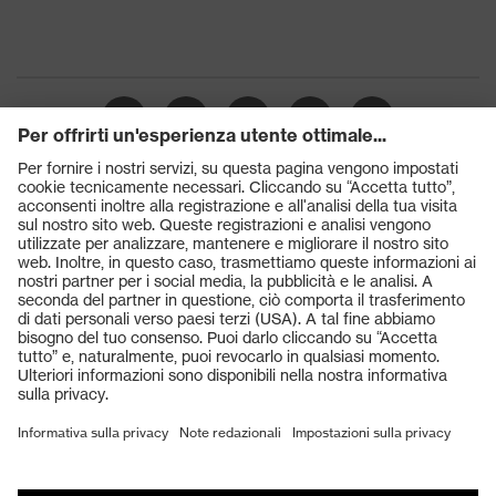
Prodotti
Occhiali protettivi
Elmetti protettivi
Guanti protettivi
Scarpe antinfortunistiche
DPI personalizzati
Respiratori filtranti