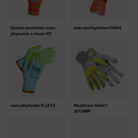
Guanto protettivo uvex
uvex profaprotect CN34
phynomic x-foam HV
uvex phynomic B uXT2
HexArmor Helix®
3013IMP