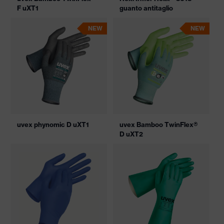
F uXT1
guanto antitaglio
NEW
NEW
uvex phynomic D uXT1
uvex Bamboo TwinFlex®
D uXT2