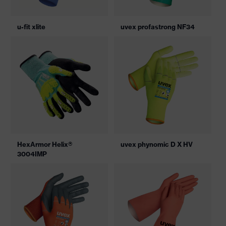
u-fit xlite
uvex profastrong NF34
HexArmor Helix®
uvex phynomic D X HV
3004IMP