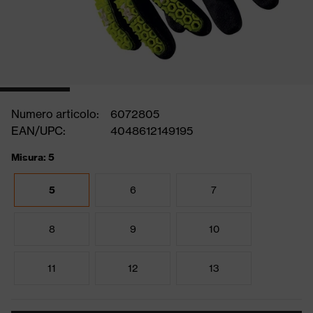
Numero articolo:
6072805
EAN/UPC:
4048612149195
Misura: 5
5
6
7
8
9
10
11
12
13