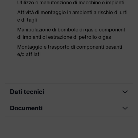
Utilizzo e manutenzione di macchine e impianti
Attività di montaggio in ambienti a rischio di urti
e di tagli
Manipolazione di bombole di gas o componenti
di impianti di estrazione di petrolio o gas
Montaggio e trasporto di componenti pesanti
e/o affilati
Dati tecnici
Documenti
ricerca colore
giallo, verde
(filtro)
Scheda tecnica
con polsino in maglia, con
Modello
protezioni sul dorso, con rinforzo