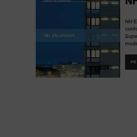
NH
NH Er
confo
Super
moder
PR