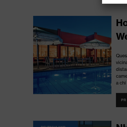
Ho
We
Quest
vicin
dista
camer
a chi
PR