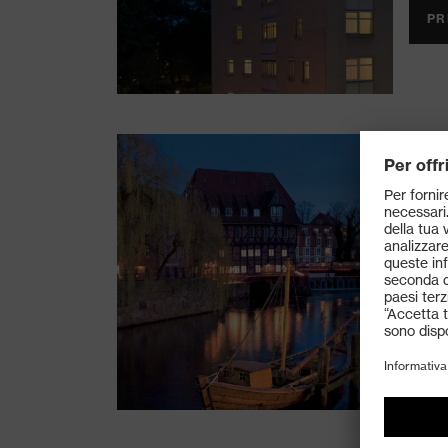
PR
Be
Lü
La po
came
un so
PR