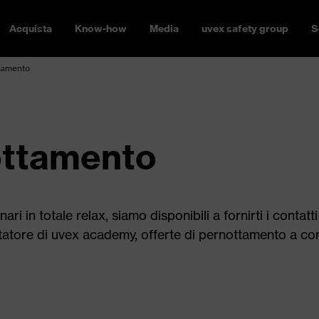
Acquista
Know-how
Media
uvex safety group
S
ttamento
ottamento
ri in totale relax, siamo disponibili a fornirti i contatt
isitatore di uvex academy, offerte di pernottamento a con