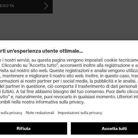
ENOTA
rgström e Altes Kaufhaus
neburg
sizione esclusiva nello storico porto di Lüneburg,
re confortevoli e un'atmosfera speciale promettono
ggiorno indimenticabile.
ENOTA (PDF)