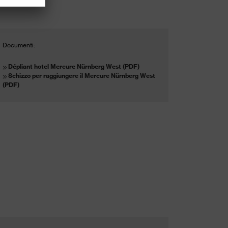
Documenti:
Dépliant hotel Mercure Nürnberg West (PDF)
Schizzo per raggiungere il Mercure Nürnberg West
(PDF)