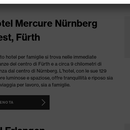
tel Mercure Nürnberg
st, Fürth
o hotel per famiglie si trova nelle immediate
anze del centro di Fürth e a circa 9 chilometri di
nza dal centro di Nürnberg. L'hotel, con le sue 129
e luminose e spaziose, offre tranquillità e riposo sia
 viaggia per lavoro, sia a famiglie.
ENOTA