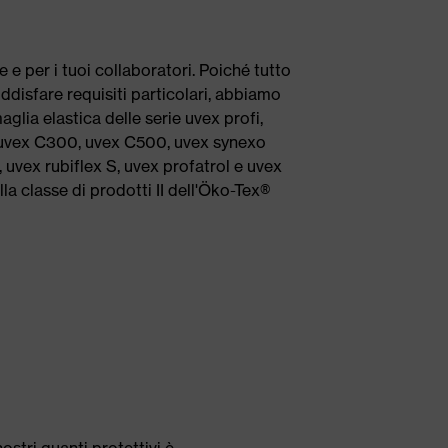
e e per i tuoi collaboratori. Poiché tutto
ddisfare requisiti particolari, abbiamo
maglia elastica delle serie uvex profi,
, uvex C300, uvex C500, uvex synexo
 uvex rubiflex S, uvex profatrol e uvex
lla classe di prodotti II dell'Öko-Tex®