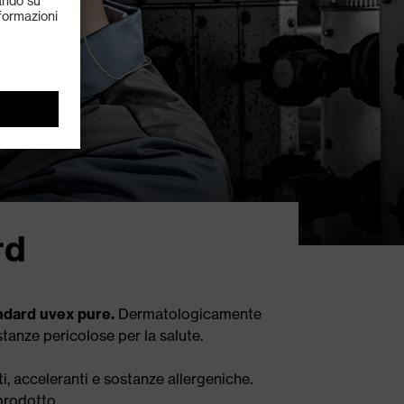
rd
tandard uvex pure.
Dermatologicamente
tanze pericolose per la salute.
nti, acceleranti e sostanze allergeniche.
prodotto.