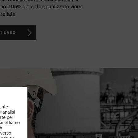
no il 95% del cotone utilizzato viene
rollate.
I UVEX