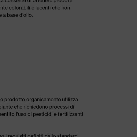
alità consente di ottenere prodotti
mente colorabili e lucenti che non
e a base d'olio.
one prodotto organicamente utilizza
piante che richiedono processi di
ntito l'uso di pesticidi e fertilizzanti
 i requisiti definiti dallo standard