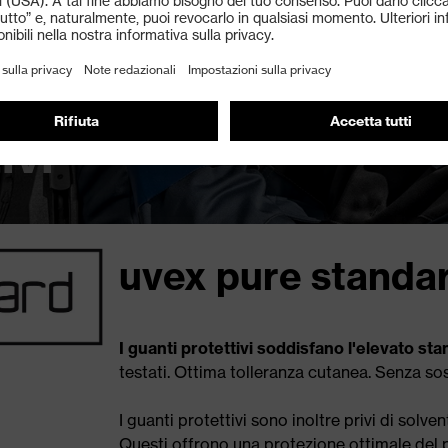
ivi
uvex pure standa
I guanti protettivi soddisfano l'elevato s
testati. Ottima tolleranza cutanea. Senza sos
I guanti protettivi sono inoltre privi di solve
Questi offrono una protezione ottimale del 