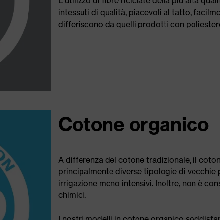
L'utilizzo di fibre riciclate della più alta qu
intessuti di qualità, piacevoli al tatto, facil
differiscono da quelli prodotti con poliester
Cotone organico
A differenza del cotone tradizionale, il cot
principalmente diverse tipologie di vecchie 
irrigazione meno intensivi. Inoltre, non è conse
chimici.
I nostri modelli in cotone organico soddisfano