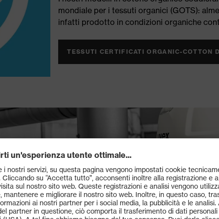
mondiale per i tessuti organici (GOTS): alme
infatti prodotto in condizioni organiche cont
TESSUTI CERTIFICATI ORGANIC-COTTON D