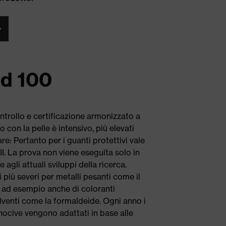
rd 100
trollo e certificazione armonizzato a
o con la pelle è intensivo, più elevati
re: Pertanto per i guanti protettivi vale
 II. La prova non viene eseguita solo in
agli attuali sviluppi della ricerca.
 più severi per metalli pesanti come il
to ad esempio anche di coloranti
solventi come la formaldeide. Ogni anno i
 nocive vengono adattati in base alle