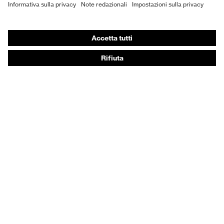
DPI personalizzati
Respiratori filtranti
Protezione dell'udito
Abbigliamento protettivo e da lavoro
Consulenza di prodotto
Dalla testa ai piedi: uvex Safety Expert System
Protezione delle mani: uvex Chemical Expert System
Protezione delle vie respiratorie: uvex Respiratory
Expert System
Protezione degli occhi: configuratore degli occhiali
protettivi
Tecnologie
Riconoscimenti