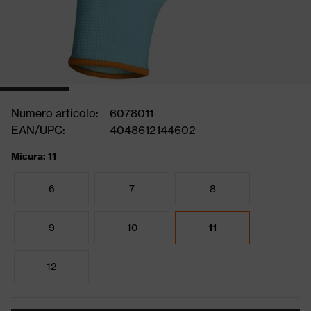
Numero articolo:
6078011
EAN/UPC:
4048612144602
Misura: 11
6
7
8
9
10
11
12