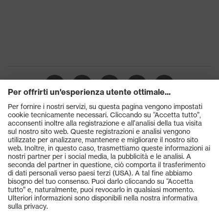
Prodotti
Occhiali protettivi
Elmetti protettivi
Guanti protettivi
Scarpe antinfortunistiche