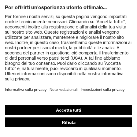
Prodotti
Occhiali protettivi
Elmetti protettivi
Guanti protettivi
Scarpe antinfortunistiche
DPI personalizzati
Respiratori filtranti
Protezione dell'udito
Abbigliamento protettivo e da lavoro