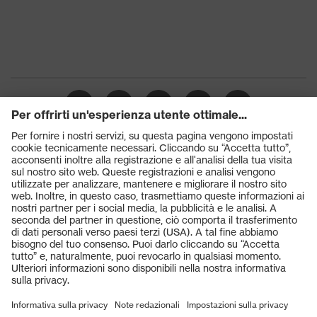
Prodotti
Occhiali protettivi
Elmetti protettivi
Guanti protettivi
Scarpe antinfortunistiche
DPI personalizzati