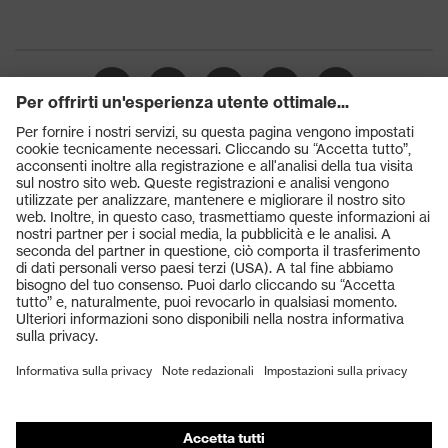
Prodotti
Occhiali protettivi
Elmetti protettivi
Guanti protettivi
Scarpe antinfortunistiche
DPI personalizzati
Respiratori filtranti
Protezione dell'udito