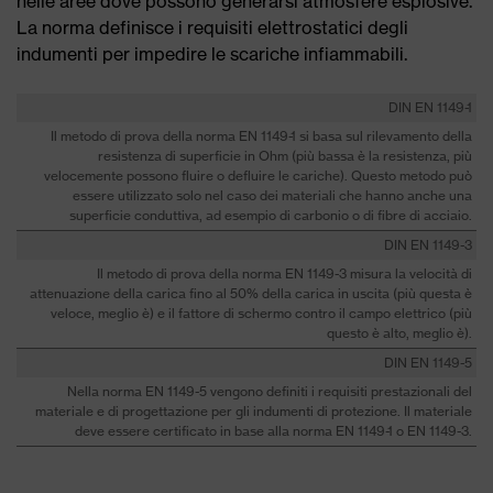
nelle aree dove possono generarsi atmosfere esplosive.
La norma definisce i requisiti elettrostatici degli
indumenti per impedire le scariche infiammabili.
DIN EN 1149-1
Il metodo di prova della norma EN 1149-1 si basa sul rilevamento della
resistenza di superficie in Ohm (più bassa è la resistenza, più
velocemente possono fluire o defluire le cariche). Questo metodo può
essere utilizzato solo nel caso dei materiali che hanno anche una
superficie conduttiva, ad esempio di carbonio o di fibre di acciaio.
DIN EN 1149-3
Il metodo di prova della norma EN 1149-3 misura la velocità di
attenuazione della carica fino al 50% della carica in uscita (più questa è
veloce, meglio è) e il fattore di schermo contro il campo elettrico (più
questo è alto, meglio è).
DIN EN 1149-5
Nella norma EN 1149-5 vengono definiti i requisiti prestazionali del
materiale e di progettazione per gli indumenti di protezione. Il materiale
deve essere certificato in base alla norma EN 1149-1 o EN 1149-3.