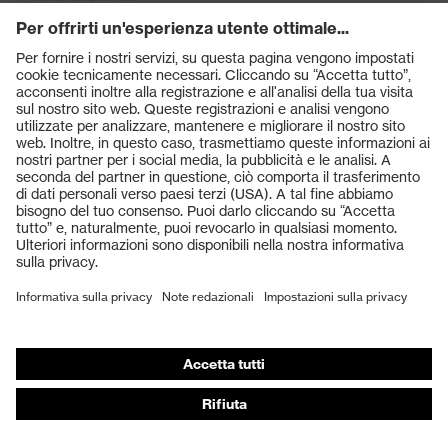
Prodotti certificati DIN EN 14116
DIN EN 14605 - Indumenti di
protezione contro agenti chimici
liquidi
La norma DIN EN 14605 specifica i requisiti per tute
protettive per il corpo intero (con, se presenti,
collegamenti fra le singole parti a tenuta di liquido o a
tenuta di spruzzi).
Gli indumenti di protezione contro agenti chimici
vengono suddivisi fondamentalmente in base a casi di