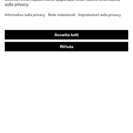
Scarpe antinfortunistiche
DPI personalizzati
Respiratori filtranti
Protezione dell'udito
Abbigliamento protettivo e da lavoro
Consulenza di prodotto
Dalla testa ai piedi: uvex Safety Expert System
Protezione delle mani: uvex Chemical Expert System
Protezione delle vie respiratorie: uvex Respiratory
Expert System
Protezione degli occhi: configuratore degli occhiali
protettivi
Tecnologie