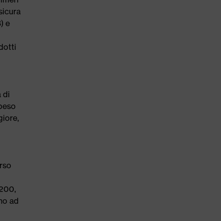
sicura
) e
dotti
 di
 peso
giore,
orso
Z200,
no ad