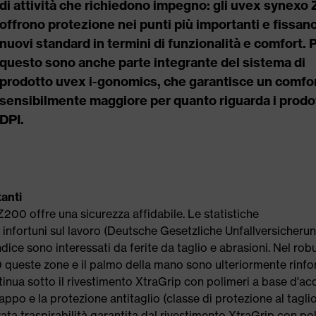
di attività che richiedono impegno: gli uvex synexo
offrono protezione nei punti più importanti e fissan
nuovi standard in termini di funzionalità e comfort. 
questo sono anche parte integrante del sistema di
prodotto uvex i-gonomics, che garantisce un comfo
sensibilmente maggiore per quanto riguarda i prodo
DPI.
anti
200 offre una sicurezza affidabile. Le statistiche
 infortuni sul lavoro (Deutsche Gesetzliche Unfallversicherun
ice sono interessati da ferite da taglio e abrasioni. Nel rob
ueste zone e il palmo della mano sono ulteriormente rinfor
nua sotto il rivestimento XtraGrip con polimeri a base d'ac
ppo e la protezione antitaglio (classe di protezione al tagli
ta traspirabilità garantita dal rivestimento XtraGrip con po