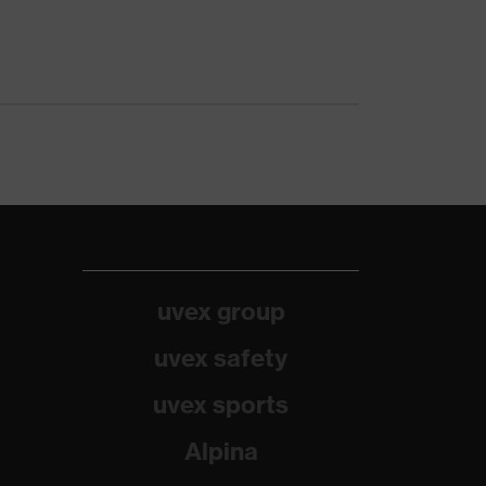
uvex group
uvex safety
uvex sports
Alpina