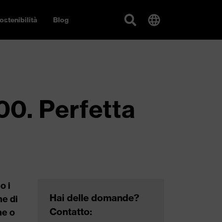
ostenibilità
Blog
00. Perfetta
o i
Hai delle domande?
ne di
Contatto:
ne o