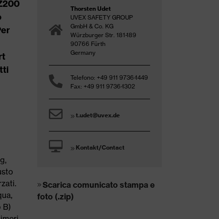
 Z200
Thorsten Udet
o
UVEX SAFETY GROUP
GmbH & Co. KG
Per
Würzburger Str. 181-189
90766 Fürth
Germany
rt
tti
Telefono: +49 911 9736-1449
Fax: +49 911 9736-1302
t.udet@uvex.de
Kontakt/Contact
g,
usto
zati.
Scarica comunicato stampa e
qua,
foto (.zip)
o B)
limeri