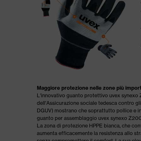
Maggiore protezione nelle zone più import
L'innovativo guanto protettivo uvex synexo Z
dell'Assicurazione sociale tedesca contro gli
DGUV) mostrano che soprattutto pollice e ind
guanto per assemblaggio uvex synexo Z200 q
La zona di protezione HPPE bianca, che conti
aumenta efficacemente la resistenza allo stra
senza compromettere il comfort. La sua eleva