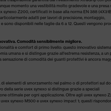
alunque momento una vestibilità molto gradevole e una presa 
vex synexo Z200, certificati in base alla norma EN 388 (4X31B
rticolarmente adatti per lavori di precisione, montaggio,
 e sono disponibili nelle taglie da 6 a 12. Questi vengono pro
novativa. Comodità sensibilmente migliore.
nalità e comfort di primo livello: questo innovativo sistema
omia umana e si distingue grazie all'estrema resistenza, a un
 La sensazione di comodità dei guanti protettivi è ancora mag
to, di elementi di smorzamento nel palmo o di protettori sul d
o della serie uvex synexo si distingue grazie a speciali
zione ottimale per ogni applicazione. Oltre agli uvex synexo 
0, uvex synexo M500 e uvex synexo impact 1; questi rispondo