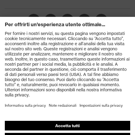
Prodotti
Occhiali protettivi
Elmetti protettivi
Guanti protettivi
Scarpe antinfortunistiche
DPI personalizzati
Respiratori filtranti
Protezione dell'udito