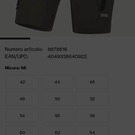
Numero articolo:
8878616
EAN/UPC:
4049358640922
Misura: 66
42
44
46
48
50
52
54
56
58
60
62
64