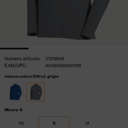
Numero articolo:
1723809
EAN/UPC:
4049358430158
ricerca colore (filtro): grigio
Misura: S
XS
S
M