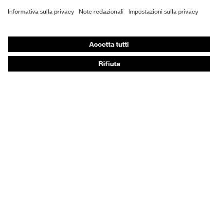
DPI personalizzati
Respiratori filtranti
Protezione dell'udito
Abbigliamento protettivo e da lavoro
Consulenza di prodotto
Dalla testa ai piedi: uvex Safety Expert System
Protezione delle mani: uvex Chemical Expert System
Protezione delle vie respiratorie: uvex Respiratory
Expert System
Protezione degli occhi: configuratore degli occhiali
protettivi
Tecnologie
Riconoscimenti