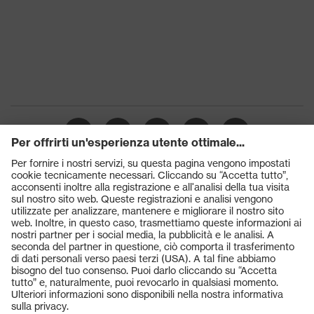
Prodotti
Occhiali protettivi
Elmetti protettivi
Guanti protettivi
Scarpe antinfortunistiche