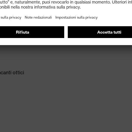
ori ecc.)
canti ottici