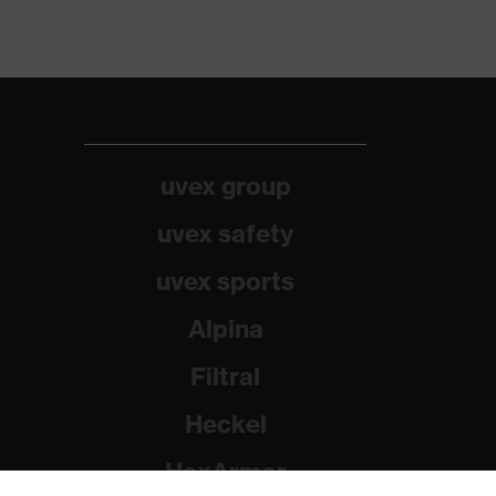
uvex group
uvex safety
uvex sports
Alpina
Filtral
Heckel
HexArmor