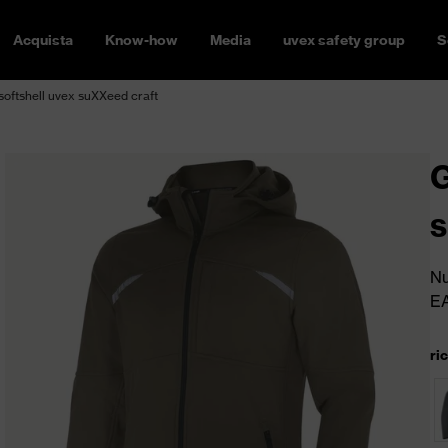
Acquista
Know-how
Media
uvex safety group
S
softshell uvex suXXeed craft
G
s
Nu
E
ri