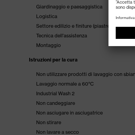
Giardinaggio e paesaggistica
Logistica
Settore edilizio e finiture (piastrellisti, murat
Tecnica dell'assistenza
Montaggio
Istruzioni per la cura
Non utilizzare prodotti di lavaggio con sbian
Lavaggio normale a 60°C
Industrial Wash 2
Non candeggiare
Non asciugare in asciugatrice
Non stirare
Non lavare a secco