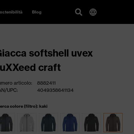
ostenibilità
Blog
iacca softshell uvex
uXXeed craft
mero articolo:
8882411
AN/UPC:
4049358641134
cerca colore (filtro): kaki