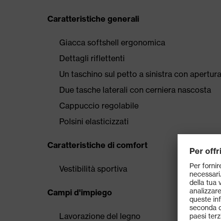
Caratteristiche generali
Giacca softshell ergonomica
Dettagli riflettenti
Un taschino sul petto a sinistra con apertur
Due tasche laterali con cerniera nascosta
Cappuccio regolabile
Polsini elasticizzati
Caratteristiche di comfort
Vestibilità sportiva
Campi d'impiego
Lavorazione del legno