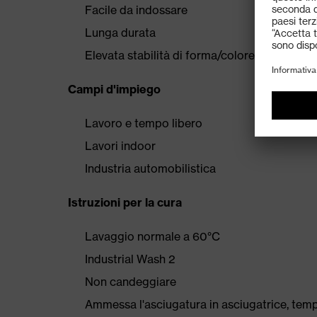
Facile da indossare
Lunga durata
Elevata stabilità di forma/colore
Campi d'impiego
Lavoro e tempo libero
Lavori indoor
Industria automobilistica
Istruzioni per la cura
Lavaggio normale a 60°C
Industrial Wash 2
Non candeggiare
Ammessa l'asciugatura in asciugatrice, tem