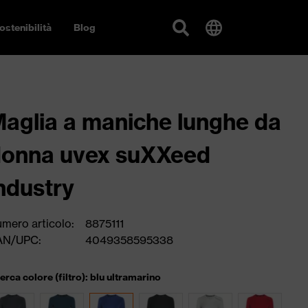
ostenibilità
Blog
aglia a maniche lunghe da
onna uvex suXXeed
ndustry
mero articolo:
8875111
AN/UPC:
4049358595338
cerca colore (filtro): blu ultramarino