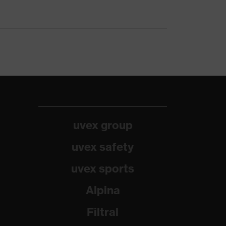
uvex group
uvex safety
uvex sports
Alpina
Filtral