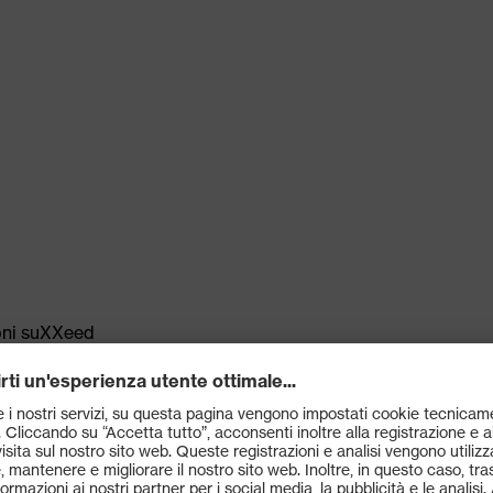
ioni suXXeed
rd 100