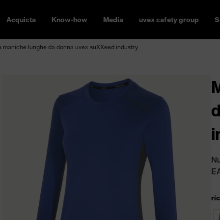
Acquista
Know-how
Media
uvex safety group
S
a maniche lunghe da donna uvex suXXeed industry
M
d
i
Nu
E
ri