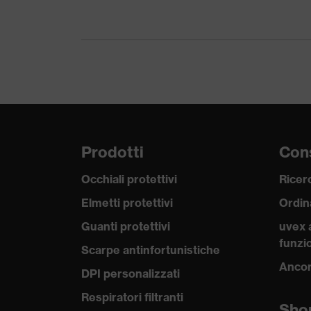
Prodotti
Cons
Occhiali protettivi
Ricerc
Elmetti protettivi
Ordin
Guanti protettivi
uvex 
funzio
Scarpe antinfortunistiche
Ancor
DPI personalizzati
Respiratori filtranti
Sho