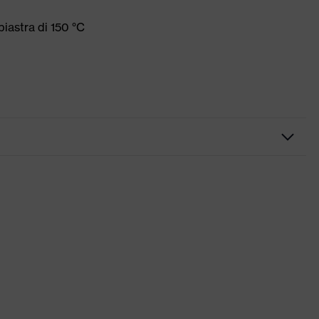
iastra di 150 °C
blu ultramarino
blu
Scollo rotondo
uvex suXXeed industry
Secco, con polvere