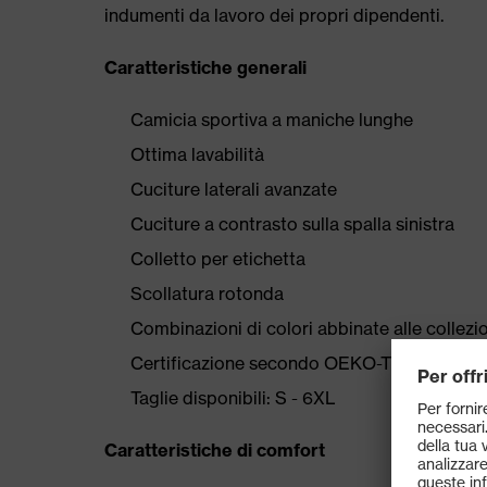
indumenti da lavoro dei propri dipendenti.
Caratteristiche generali
Camicia sportiva a maniche lunghe
Ottima lavabilità
Cuciture laterali avanzate
Cuciture a contrasto sulla spalla sinistra
Colletto per etichetta
Scollatura rotonda
Combinazioni di colori abbinate alle collez
Certificazione secondo OEKO-TEX® Standa
Taglie disponibili: S - 6XL
Caratteristiche di comfort