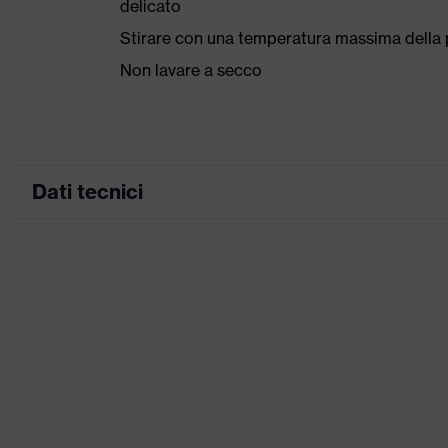
delicato
Stirare con una temperatura massima della p
Non lavare a secco
Dati tecnici
Colore marketing
ricerca colore (filtro)
Attrezzatura
Denominazione famiglia di prodotti
Idoneità all'ambiente di lavoro