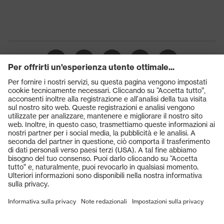
Prodotti
Occhiali protettivi
Elmetti protettivi
Guanti protettivi
Scarpe antinfortunistiche
DPI personalizzati
Respiratori filtranti