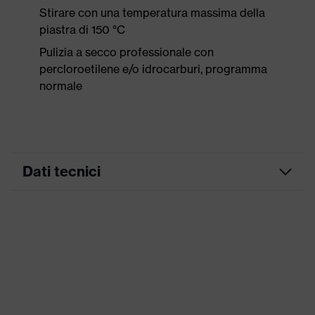
Stirare con una temperatura massima della
piastra di 150 °C
Pulizia a secco professionale con
percloroetilene e/o idrocarburi, programma
normale
Dati tecnici
Colore
grafite
marketing
ricerca colore
nero
(filtro)
Inserti stretch, Numerose tasche,