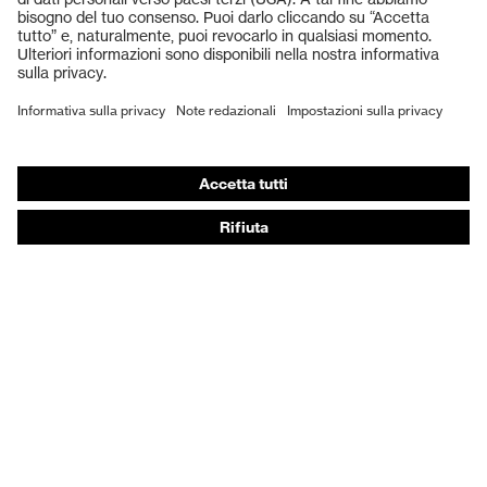
Guanti protettivi
Scarpe antinfortunistiche
DPI personalizzati
Respiratori filtranti
Protezione dell'udito
Abbigliamento protettivo e da lavoro
Consulenza di prodotto
Dalla testa ai piedi: uvex Safety Expert System
Protezione delle mani: uvex Chemical Expert System
Protezione delle vie respiratorie: uvex Respiratory
Expert System
Protezione degli occhi: configuratore degli occhiali