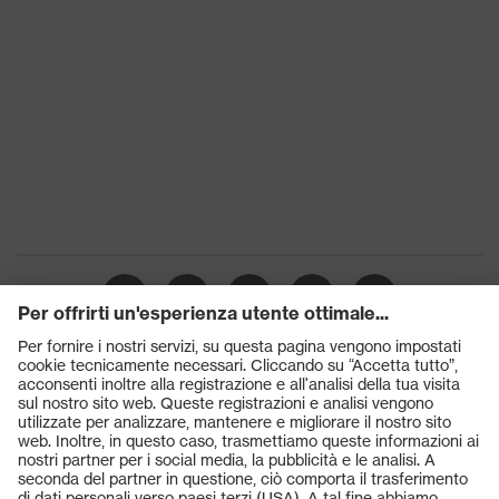
Certificati
(24.HDE.31919)
Prodotti
Occhiali protettivi
Elmetti protettivi