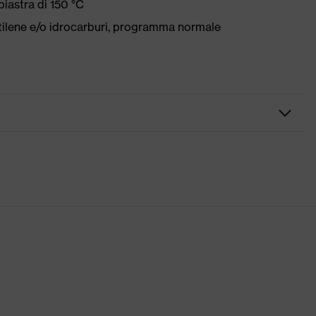
iastra di 150 °C
etilene e/o idrocarburi, programma normale
asche, alcune con risvolto, Orlo in vita flessibile, Elementi di
per ginocchiere, Rinforzo sul ginocchio