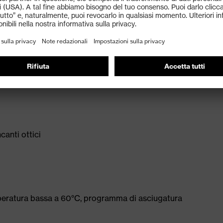
ori ecc.)
canti ottici
peratura bassa a 60°C, programma di asciugatura