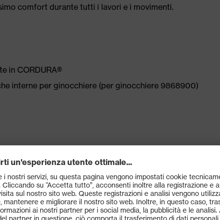
simo comfort durante tutti i lavori e i movimenti.
rzate in CORDURA®
he interne per ginocchiere (per ginocchiere 9868900)
in 4 direzioni