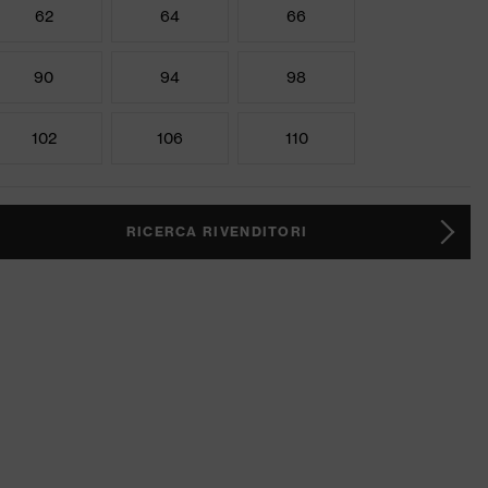
62
64
66
90
94
98
102
106
110
RICERCA RIVENDITORI