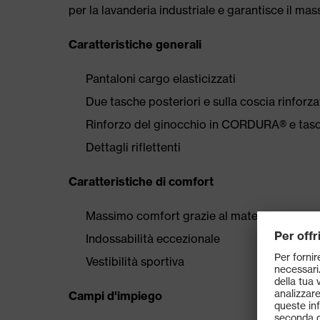
per la lavanderia industriale e garantisce il mas
Caratteristiche generali
Pantaloni cargo elasticizzati
Due tasche posteriori e sulla coscia rinfo
Rinforzo del ginocchio in CORDURA® e tasc
Dettagli riflettenti
Caratteristiche di comfort
Massimo comfort grazie al materiale stretch 
Indossabilità eccezionale
Vestibilità sportiva
Campi d'impiego