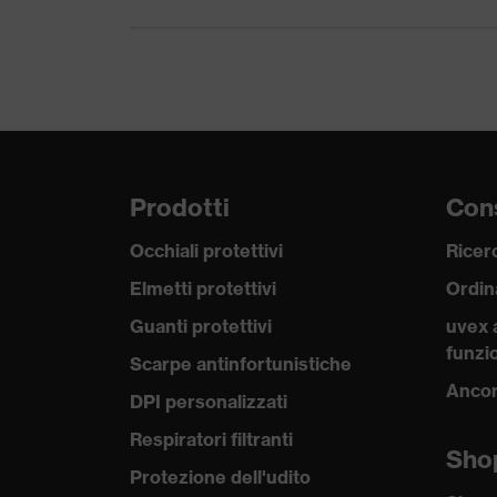
Materiale chiusura
Plastica, Metallo
Adattabilità
Regular fit
Tipologia di
Abbigliamento da lavoro
prodotto
Prodotti
Cons
Tipologie di
-
prodotto
Occhiali protettivi
Ricerc
Tipo di prodotto
Elmetti protettivi
Ordin
Pantaloni
Guanti protettivi
uvex 
Sottotipi prodotti
Pantaloni cargo
funzio
Scarpe antinfortunistiche
ricerca colore
Ancor
DPI personalizzati
marrone
(filtro)
Respiratori filtranti
Sho
Chiusura
Chiusura a velcro, Chiusur
Protezione dell'udito