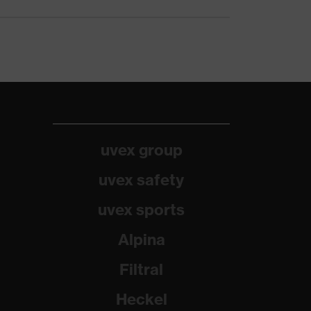
uvex group
uvex safety
uvex sports
Alpina
Filtral
Heckel