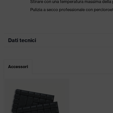
Stirare con una temperatura massima della p
Pulizia a secco professionale con percloro
Dati tecnici
Colore marketing
kaki
Inserti stretch, Numerose t
Accessori
Attrezzatura
design riflettenti, Tasche 
Denominazione
uvex suXXeed craft
famiglia di prodotti
Idoneità
all'ambiente di
Secco, con polvere
lavoro