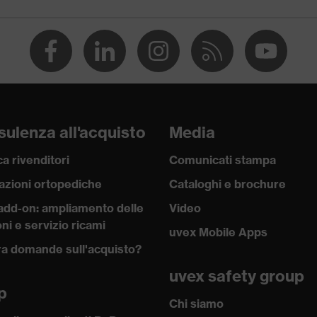
ulenza all'acquisto
Media
a rivenditori
Comunicati stampa
azioni ortopediche
Cataloghi e brochure
add-on: ampliamento delle
Video
ni e servizio ricami
uvex Mobile Apps
a domande sull'acquisto?
uvex safety group
p
a con bottoni, Chiusura a zip
Chi siamo