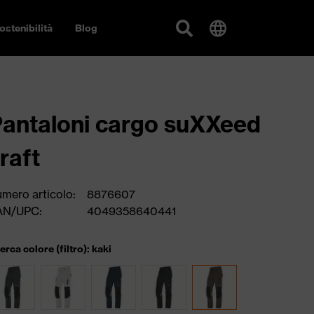
ostenibilità
Blog
antaloni cargo suXXeed
raft
mero articolo:
8876607
AN/UPC:
4049358640441
cerca colore (filtro): kaki