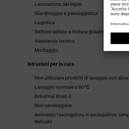
Lavorazione del legno
Giardinaggio e paesaggistica
Logistica
Settore edilizio e finiture (piastrellisti, murat
Assistenza tecnica
Montaggio
Istruzioni per la cura
Non utilizzare prodotti di lavaggio con sbian
Lavaggio normale a 60°C
Industrial Wash 2
Non candeggiare
Ammessa l'asciugatura in asciugatrice, tem
delicato