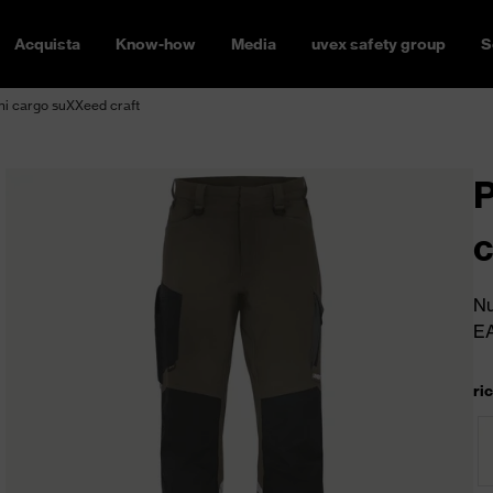
Acquista
Know-how
Media
uvex safety group
S
ni cargo suXXeed craft
P
c
Nu
E
ri