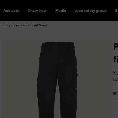
Acquista
Know-how
Media
uvex safety group
S
ni cargo uomo - slim fit suXXeed
P
f
Nu
E
Mi