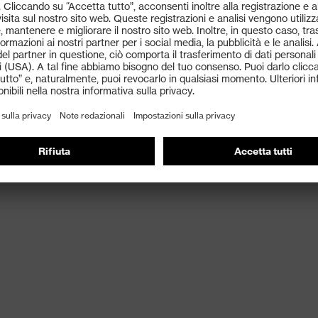
ante il lavoro
ovimento
tà di movimento