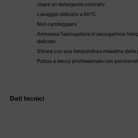
Usare un detergente colorato
Lavaggio delicato a 60°C
Non candeggiare
Ammessa l'asciugatura in asciugatrice, tem
delicato
Stirare con una temperatura massima della p
Pulizia a secco professionale con percloro
Dati tecnici
Colore marketing
grafite
ricerca colore (filtro)
nero