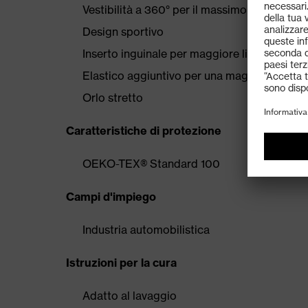
Vestibilità a 360° per il massimo comfort dur
Design sportivo
Inserto inguinale per maggiore libertà di m
Elastico aggiuntivo per una maggiore liber
Orlo stretto
Caratteristiche di protezione
OEKO-TEX® Standard 100
Campi d'impiego
Industria automobilistica
Istruzioni per la cura
Adatto al lavaggio