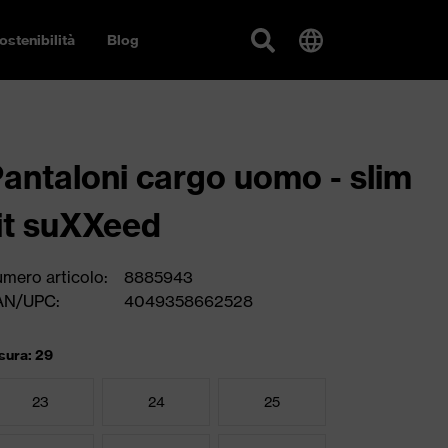
ostenibilità
Blog
antaloni cargo uomo - slim
it suXXeed
mero articolo:
8885943
AN/UPC:
4049358662528
sura: 29
23
24
25