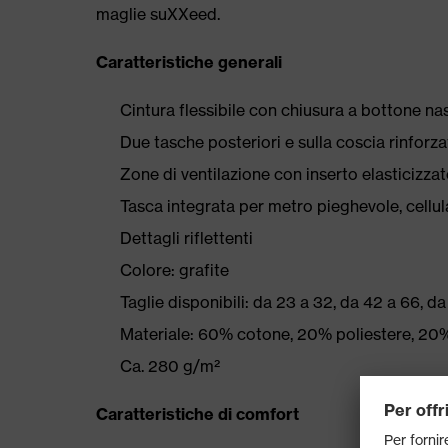
maglie suXXeed.
Caratteristiche generali
Cintura flessibile con chiusura a bottone n
Due tasche posteriori e sulla coscia rinf
Zone di ventilazione con inserto elasticizzat
Tasca integrata per metro pieghevole, cellula
Dettagli riflettenti
Colore: grafite
Taglie disponibili: da 23 a 32, da 42 a 66, da
Materiale: 60% cotone, 20% poliestere, 20%
Ca. 280 g/m²
Caratteristiche di comfort