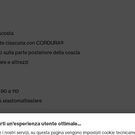
ascosta
orzate ciascuna con CORDURA®
o sulla parte posteriore della coscia
re e attrezzi
 90 a 110
 elastomultiestere