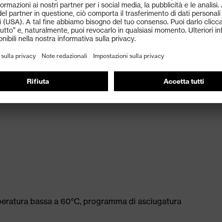
bottoni a pressione
peratura bassa a 60°C, programma di asciugatura