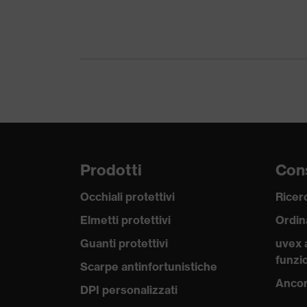
Chiusura
Chiu
Certificati
OEK
Prodotti
Cons
Occhiali protettivi
Ricerc
Elmetti protettivi
Ordin
Guanti protettivi
uvex 
funzio
Scarpe antinfortunistiche
Ancor
DPI personalizzati