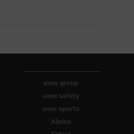
uvex group
uvex safety
uvex sports
Alpina