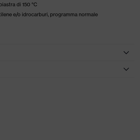
iastra di 150 °C
etilene e/o idrocarburi, programma normale
te
rose tasche, alcune con risvolto, Orlo in vita flessibile
x suXXeed ESD
o, con polvere