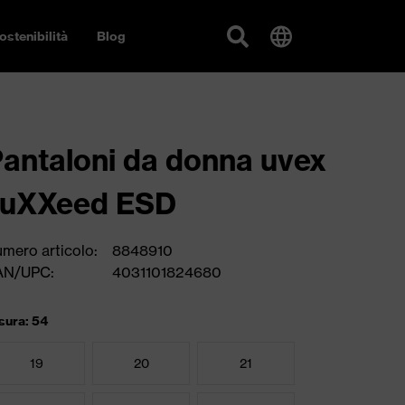
ostenibilità
Blog
antaloni da donna uvex
suXXeed ESD
mero articolo:
8848910
AN/UPC:
4031101824680
sura: 54
19
20
21