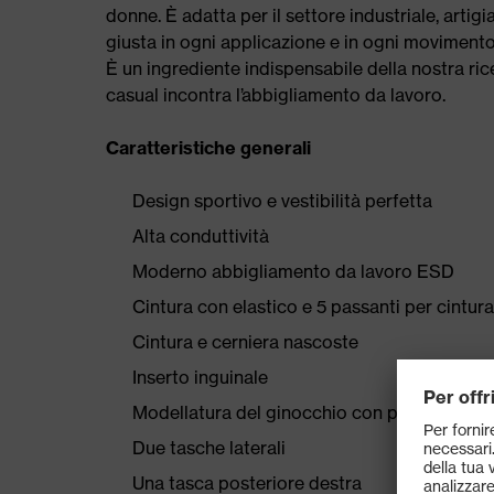
donne. È adatta per il settore industriale, artig
giusta in ogni applicazione e in ogni movimento. 
È un ingrediente indispensabile della nostra ric
casual incontra l’abbigliamento da lavoro.
Caratteristiche generali
Design sportivo e vestibilità perfetta
Alta conduttività
Moderno abbigliamento da lavoro ESD
Cintura con elastico e 5 passanti per cintura
Cintura e cerniera nascoste
Inserto inguinale
Modellatura del ginocchio con pince
Due tasche laterali
Una tasca posteriore destra