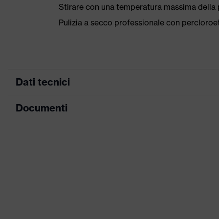
Stirare con una temperatura massima della p
Pulizia a secco professionale con percloro
Dati tecnici
Documenti
Colore marketing
grafi
ricerca colore (filtro)
nero
Scheda tecnica
Attrezzatura
Nume
Denominazione famiglia di prodotti
uve
Idoneità all'ambiente di lavoro
Secc
Grammatura materiale esterno 1
245