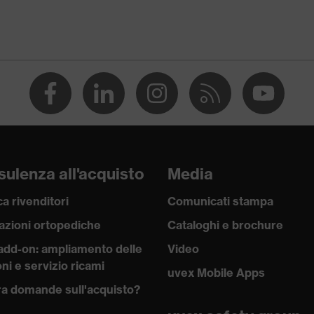
sura con bottoni, Chiusura a zip
O-TEX® STANDARD 100 (S20-0516)
ulenza all'acquisto
Media
a rivenditori
Comunicati stampa
azioni ortopediche
Cataloghi e brochure
add-on: ampliamento delle
Video
ni e servizio ricami
uvex Mobile Apps
a domande sull'acquisto?