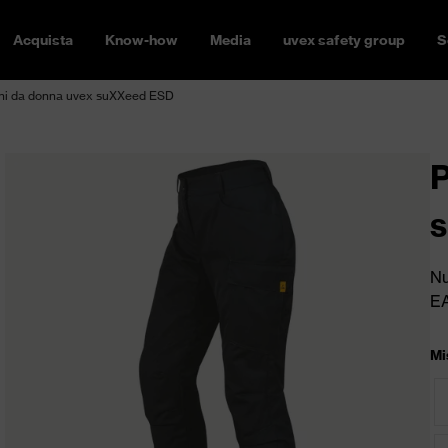
Acquista
Know-how
Media
uvex safety group
S
ni da donna uvex suXXeed ESD
P
Nu
E
Mi