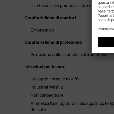
Una tasca sulla gamba sinistra con patta e 
Caratteristiche di comfort
Ergonomico
Caratteristiche di protezione
Protezione dalle scariche elettrostatiche
Istruzioni per la cura
Lavaggio normale a 60°C
Industrial Wash 2
Non candeggiare
Ammessa l'asciugatura in asciugatrice, tem
delicato